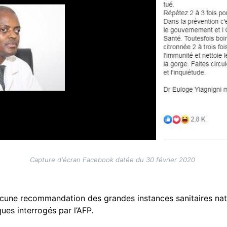
Capture d'écran Facebook datée du 30 février 2020
cune recommandation des grandes instances sanitaires natio
ques interrogés par l’AFP.