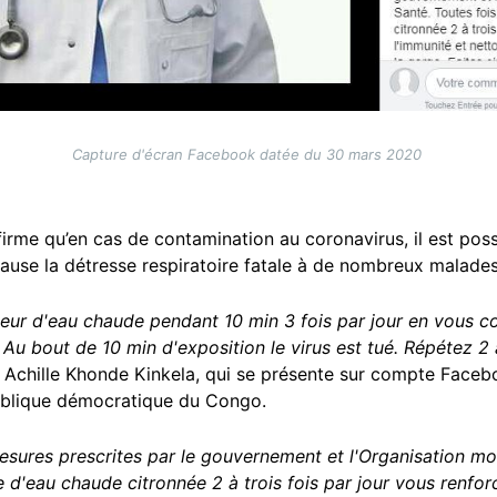
Capture d'écran Facebook datée du 30 mars 2020
irme qu’en cas de contamination au coronavirus, il est poss
 cause la détresse respiratoire fatale à de nombreux malade
peur d'eau chaude pendant 10 min 3 fois par jour en vous c
 Au bout de 10 min d'exposition le virus est tué. Répétez 2 
Dr Achille Khonde Kinkela, qui se présente sur compte Fa
publique démocratique du Congo.
mesures prescrites par le gouvernement et l'Organisation mo
e d'eau chaude citronnée 2 à trois fois par jour vous renforc