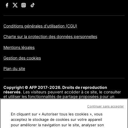
Conditions générales d'utilisation (CGU)
Charte sur la protection des données personnelles
Mentions légales
Gestion des cookies
Plan du site
Copyright © AFP 2017-2026. Droits de reproduction
réservés
. Les visiteurs peuvent accéder à ce site, le consulter
et utiliser les fonctionnalités de partage proposées pour un
usage personnel. Sous cette seule réserve, toute reproduction,
communication au public, distribution de tout ou partie du
Continuer sans accepter
contenu de ce site, par quelque moyen et à quelque fin que ce
En cliquant sur « Autoriser tous les cookies », vous
soit, sans licence spécifique signée avec l’AFP, est interdite. Les
éléments analysés dans le cadre de chaque factuel sont
acceptez le stockage de cookies sur votre appareil
présentés ou font l’objet de liens dans la mesure nécessaire à la
pour améliorer la navigation sur le site, analyser son