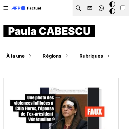
Aller au contenu principal
Mode
Factuel
Search
sombre
Paula CABESCU
À la une
Régions
Rubriques
Image