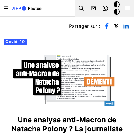
Aller au contenu principal
Mode
Factuel
Search
sombre
Onglets principaux
Partager sur :
Covid-19
Une analyse anti-Macron de
Natacha Polony ? La journaliste