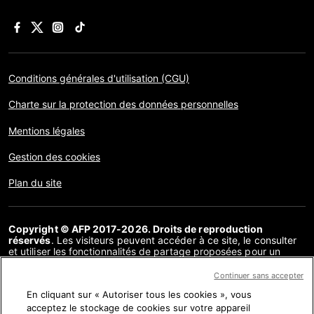
Conditions générales d'utilisation (CGU)
Charte sur la protection des données personnelles
Mentions légales
Gestion des cookies
Plan du site
Copyright © AFP 2017-2026. Droits de reproduction
réservés
. Les visiteurs peuvent accéder à ce site, le consulter
et utiliser les fonctionnalités de partage proposées pour un
usage personnel. Sous cette seule réserve, toute reproduction,
communication au public, distribution de tout ou partie du
Continuer sans accepter
contenu de ce site, par quelque moyen et à quelque fin que ce
En cliquant sur « Autoriser tous les cookies », vous
soit, sans licence spécifique signée avec l’AFP, est interdite. Les
éléments analysés dans le cadre de chaque factuel sont
acceptez le stockage de cookies sur votre appareil