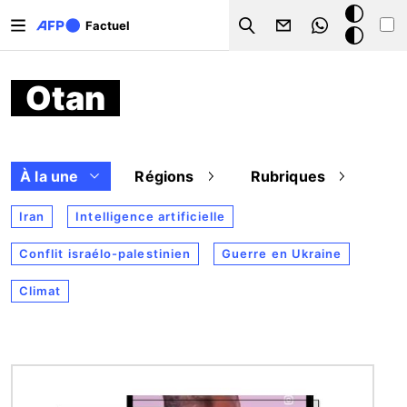
Aller au contenu principal
Mode
Factuel
Search
sombre
Otan
À la une
Régions
Rubriques
Iran
Intelligence artificielle
Conflit israélo-palestinien
Guerre en Ukraine
Climat
Image