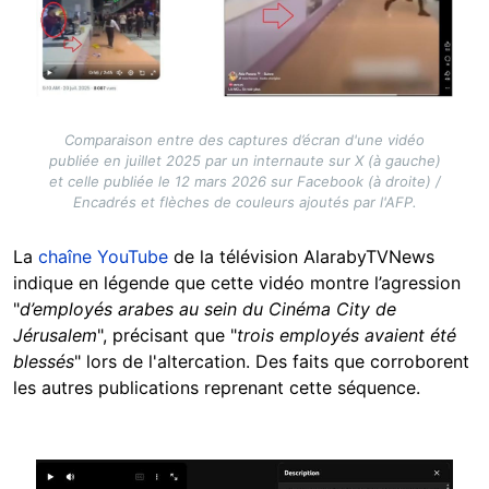
Comparaison entre des captures d’écran d'une vidéo
publiée en juillet 2025 par un internaute sur X (à gauche)
et celle publiée le 12 mars 2026 sur Facebook (à droite) /
Encadrés et flèches de couleurs ajoutés par l'AFP.
La
chaîne YouTube
de la télévision AlarabyTVNews
indique en légende que cette vidéo montre l’agression
"
d’employés arabes au sein du Cinéma City de
Jérusalem
", précisant que "
trois employés avaient été
blessés
" lors de l'altercation. Des faits que corroborent
les autres publications reprenant cette séquence.
Image