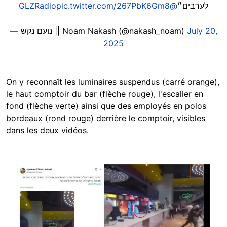
pic.twitter.com/267PbK6Gm8
@GLZRadio
לערבים״
— נועם נקש || Noam Nakash (@nakash_noam)
July 20,
2025
On y reconnaît les luminaires suspendus (carré orange),
le haut comptoir du bar (flèche rouge), l'escalier en
fond (flèche verte) ainsi que des employés en polos
bordeaux (rond rouge) derrière le comptoir, visibles
dans les deux vidéos.
Image