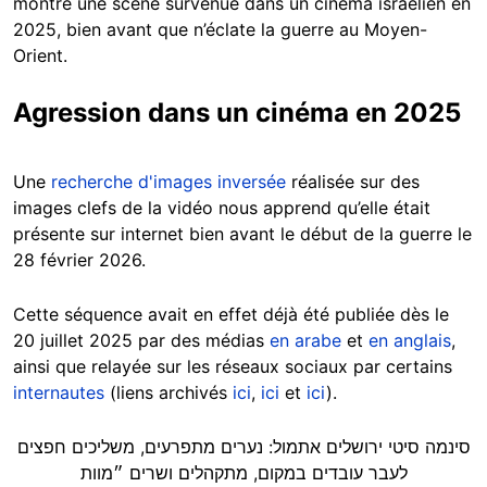
montre une scène survenue dans un cinéma israélien en
2025, bien avant que n’éclate la guerre au Moyen-
Orient.
Agression dans un cinéma en 2025
Une
recherche d'images inversée
réalisée sur des
images clefs de la vidéo nous apprend qu’elle était
présente sur internet bien avant le début de la guerre le
28 février 2026.
Cette séquence avait en effet déjà été publiée dès le
20 juillet 2025 par des médias
en arabe
et
en anglais
,
ainsi que relayée sur les réseaux sociaux par certains
internautes
(liens archivés
ici
,
ici
et
ici
).
סינמה סיטי ירושלים אתמול: נערים מתפרעים, משליכים חפצים
לעבר עובדים במקום, מתקהלים ושרים ״מוות