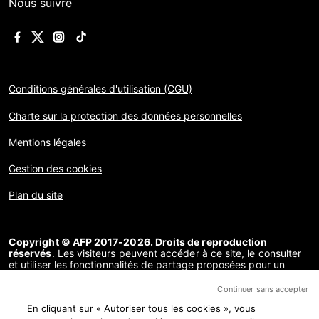
Nous suivre
Conditions générales d'utilisation (CGU)
Charte sur la protection des données personnelles
Mentions légales
Gestion des cookies
Plan du site
Copyright © AFP 2017-2026. Droits de reproduction
réservés
. Les visiteurs peuvent accéder à ce site, le consulter
et utiliser les fonctionnalités de partage proposées pour un
usage personnel. Sous cette seule réserve, toute reproduction,
communication au public, distribution de tout ou partie du
Continuer sans accepter
contenu de ce site, par quelque moyen et à quelque fin que ce
En cliquant sur « Autoriser tous les cookies », vous
soit, sans licence spécifique signée avec l’AFP, est interdite. Les