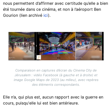
nous permettent d’affirmer avec certitude qu’elle a bien
été tournée dans ce cinéma, et non à l’aéroport Ben
Gourion (lien archivé
ici
).
Image
Comparaison en captures d’écran du Cinema City de
Jérusalem : vidéo Facebook (à gauche et à droite) et
image Google Maps de 2023 (au milieu), avec repères
des éléments correspondants.
Elle n’a, qui plus est, aucun rapport avec la guerre en
cours, puisqu'elle lui est bien antérieure.