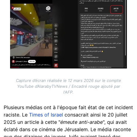
Capture d’écran réalisée le 12 mars 2026 sur le compte
YouTube d’AlarabyTVNews / Encadré rouge ajouté par
l'AFP.
Plusieurs médias ont à l'époque fait état de cet incident
raciste. Le
Times of Israel
consacrait ainsi le 20 juillet
2025 un article à cette "
émeute anti-arabe
", qui avait
éclaté dans ce cinéma de Jérusalem. Le média raconte
que des dizaines de jeunes Juifs avaient lancé des