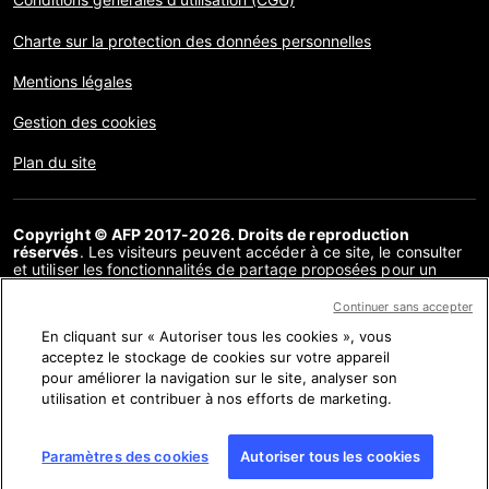
Charte sur la protection des données personnelles
Mentions légales
Gestion des cookies
Plan du site
Copyright © AFP 2017-2026. Droits de reproduction
réservés
. Les visiteurs peuvent accéder à ce site, le consulter
et utiliser les fonctionnalités de partage proposées pour un
usage personnel. Sous cette seule réserve, toute reproduction,
communication au public, distribution de tout ou partie du
Continuer sans accepter
contenu de ce site, par quelque moyen et à quelque fin que ce
En cliquant sur « Autoriser tous les cookies », vous
soit, sans licence spécifique signée avec l’AFP, est interdite. Les
éléments analysés dans le cadre de chaque factuel sont
acceptez le stockage de cookies sur votre appareil
présentés ou font l’objet de liens dans la mesure nécessaire à la
pour améliorer la navigation sur le site, analyser son
bonne compréhension de la vérification de l’information
utilisation et contribuer à nos efforts de marketing.
concernée. L’AFP ne détient pas de licence les concernant et
décline toute responsabilité à leur égard. AFP et son logo sont
des marques déposées.
Paramètres des cookies
Autoriser tous les cookies