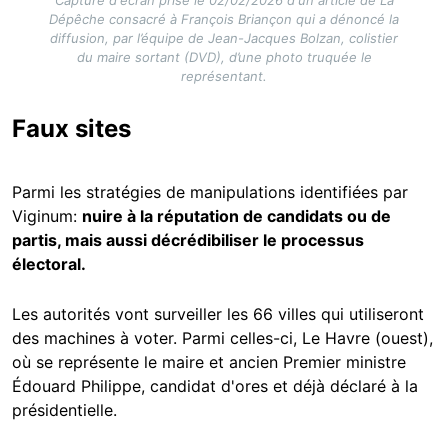
Capture d'écran prise le 02/02/2026 d'un article de La
Dépêche consacré à François Briançon qui a dénoncé la
diffusion, par l’équipe de Jean-Jacques Bolzan, colistier
du maire sortant (DVD), d’une photo truquée le
représentant.
Faux sites
Parmi les stratégies de manipulations identifiées par
Viginum:
nuire à la réputation de candidats ou de
partis, mais aussi décrédibiliser le processus
électoral.
Les autorités vont surveiller les 66 villes qui utiliseront
des machines à voter. Parmi celles-ci, Le Havre (ouest),
où se représente le maire et ancien Premier ministre
Édouard Philippe, candidat d'ores et déjà déclaré à la
présidentielle.