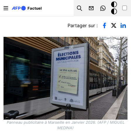
Aller au contenu principal
Mode
Factuel
Search
sombre
Onglets principaux
Partager sur :
Panneau publicitaire à Marseille en Janvier 2026. (AFP / MIGUEL
MEDINA)