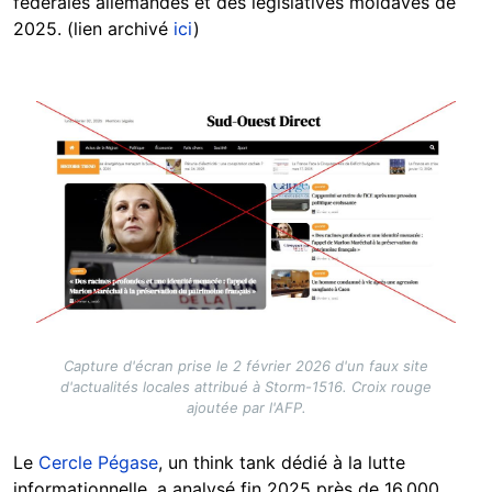
fédérales allemandes et des législatives moldaves de
2025. (lien archivé
ici
)
Image
Capture d'écran prise le 2 février 2026 d'un faux site
d'actualités locales attribué à Storm-1516. Croix rouge
ajoutée par l'AFP.
Le
Cercle Pégase
, un think tank dédié à la lutte
informationnelle, a analysé fin 2025 près de 16.000