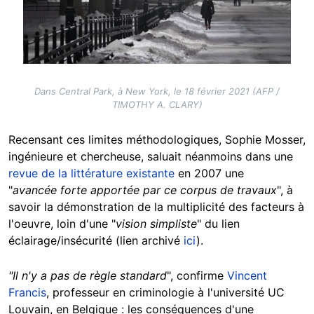
Dans Central Park, à New York, le 18 février 2021 (AFP /
TIMOTHY A. CLARY)
Recensant ces limites méthodologiques, Sophie Mosser,
ingénieure et chercheuse, saluait néanmoins dans une
revue de la littérature existante
en 2007 une
"
avancée forte apportée par ce corpus de travaux
", à
savoir la démonstration de la multiplicité des facteurs à
l'oeuvre, loin d'une "
vision simpliste
" du lien
éclairage/insécurité (lien archivé
ici
).
"Il n'y a pas de règle standard
", confirme
Vincent
Francis
, professeur en criminologie à l'université UC
Louvain, en Belgique : les conséquences d'une