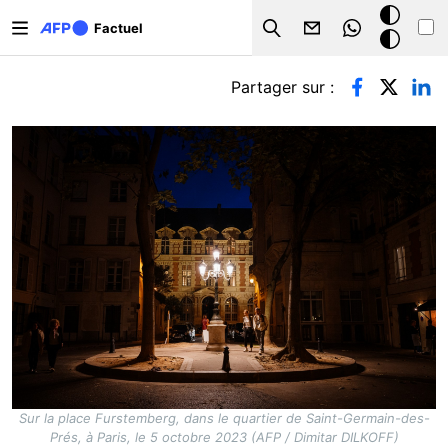
Aller au contenu principal
Mode
Factuel
Search
sombre
Onglets principaux
Partager sur :
Sur la place Furstemberg, dans le quartier de Saint-Germain-des-
Prés, à Paris, le 5 octobre 2023 (AFP / Dimitar DILKOFF)