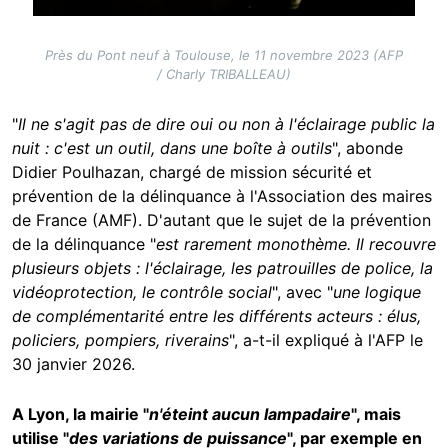
Près du Pont neuf à Toulouse, le 11 novembre 2023 (AFP
/ Charly TRIBALLEAU)
"
Il ne s'agit pas de dire oui ou non à l'éclairage public la
nuit : c'est un outil, dans une boîte à outils
", abonde
Didier Poulhazan, chargé de mission sécurité et
prévention de la délinquance à l'Association des maires
de France (AMF). D'autant que le sujet de la prévention
de la délinquance "
est rarement monothème. Il recouvre
plusieurs objets : l'éclairage, les patrouilles de police, la
vidéoprotection, le contrôle social
", avec "
une logique
de complémentarité entre les différents acteurs : élus,
policiers, pompiers, riverains
", a-t-il expliqué à l'AFP le
30 janvier 2026.
A Lyon, la mairie "
n'éteint aucun lampadaire
", mais
utilise "
des variations de puissance
", par exemple en