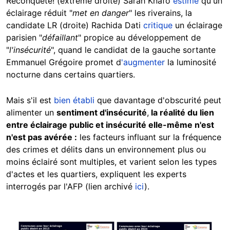
Reconquête! (extrême droite) Sarah Knafo
estime
qu'un
éclairage réduit "
met en danger
" les riverains, la
candidate LR (droite) Rachida Dati
critique
un éclairage
parisien "
défaillant
" propice au développement de
"
l'insécurité
", quand le candidat de la gauche sortante
Emmanuel Grégoire promet d
'augmenter
la luminosité
nocturne dans certains quartiers.
Mais s'il est
bien établi
que davantage d'obscurité peut
alimenter un
sentiment d'insécurité
,
la réalité du lien
entre éclairage public et insécurité elle-même n'est
n'est pas avérée :
les facteurs influant sur la fréquence
des crimes et délits dans un environnement plus ou
moins éclairé sont multiples, et varient selon les types
d'actes et les quartiers, expliquent les experts
interrogés par l'AFP (lien archivé
ici
).
Image