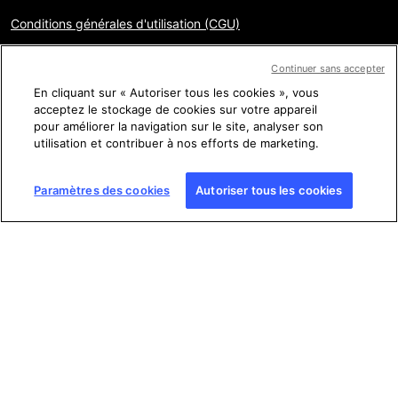
Conditions générales d'utilisation (CGU)
Charte sur la protection des données personnelles
Continuer sans accepter
Mentions légales
En cliquant sur « Autoriser tous les cookies », vous
acceptez le stockage de cookies sur votre appareil
Gestion des cookies
pour améliorer la navigation sur le site, analyser son
utilisation et contribuer à nos efforts de marketing.
Plan du site
Paramètres des cookies
Autoriser tous les cookies
Copyright © AFP 2017-2026. Droits de reproduction
réservés
. Les visiteurs peuvent accéder à ce site, le consulter
et utiliser les fonctionnalités de partage proposées pour un
usage personnel. Sous cette seule réserve, toute reproduction,
communication au public, distribution de tout ou partie du
contenu de ce site, par quelque moyen et à quelque fin que ce
soit, sans licence spécifique signée avec l’AFP, est interdite. Les
éléments analysés dans le cadre de chaque factuel sont
présentés ou font l’objet de liens dans la mesure nécessaire à la
bonne compréhension de la vérification de l’information
concernée. L’AFP ne détient pas de licence les concernant et
décline toute responsabilité à leur égard. AFP et son logo sont
des marques déposées.