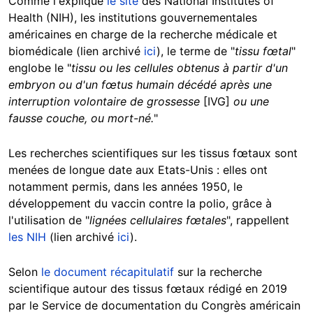
Comme l'explique
le site
des National Institutes of
Health (NIH), les institutions gouvernementales
américaines en charge de la recherche médicale et
biomédicale (lien archivé
ici
), le terme de "
tissu fœtal
"
englobe le "
tissu ou les cellules obtenus à partir d'un
embryon ou d'un fœtus humain décédé après une
interruption volontaire de grossesse
[IVG]
ou une
fausse couche, ou mort-né.
"
Les recherches scientifiques sur les tissus fœtaux sont
menées de longue date aux Etats-Unis : elles ont
notamment permis, dans les années 1950, le
développement du vaccin contre la polio, grâce à
l'utilisation de "
lignées cellulaires fœtales
", rappellent
les NIH
(lien archivé
ici
).
Selon
le document récapitulatif
sur la recherche
scientifique autour des tissus fœtaux rédigé en 2019
par le Service de documentation du Congrès américain