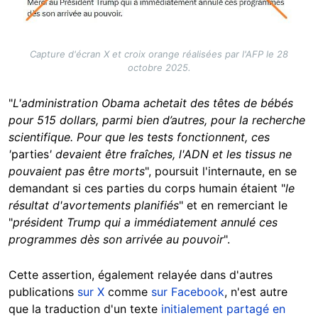
Capture d'écran X et croix orange réalisées par l'AFP le 28
octobre 2025.
"
L'administration Obama achetait des têtes de bébés
pour 515 dollars, parmi bien d’autres, pour la recherche
scientifique. Pour que les tests fonctionnent, ces
'
parties
' devaient être fraîches, l'ADN et les tissus ne
pouvaient pas être morts
", poursuit l'internaute, en se
demandant si ces parties du corps humain étaient "
le
résultat d'avortements planifiés
" et en remerciant le
"
président Trump qui a immédiatement annulé ces
programmes dès son arrivée au pouvoir
".
Cette assertion, également relayée dans d'autres
publications
sur X
comme
sur Facebook
, n'est autre
que la traduction d'un texte
initialement partagé en