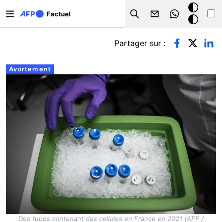
Aller au contenu principal
Mode
Factuel
Search
sombre
Onglets principaux
Partager sur :
Avortement
Des tubes contenant des cellules en France en 2021 (AFP /