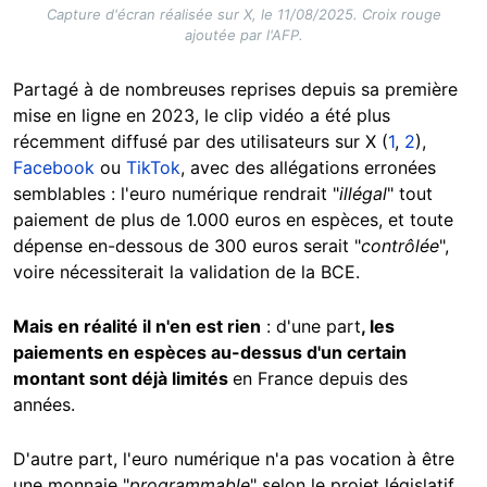
Capture d'écran réalisée sur X, le 11/08/2025. Croix rouge
ajoutée par l'AFP.
Partagé à de nombreuses reprises depuis sa première
mise en ligne en 2023, le clip vidéo a été plus
récemment diffusé par des utilisateurs sur X (
1
,
2
),
Facebook
ou
TikTok
, avec des allégations erronées
semblables : l'euro numérique rendrait "
illégal
" tout
paiement de plus de 1.000 euros en espèces, et toute
dépense en-dessous de 300 euros serait "
contrôlée
",
voire nécessiterait la validation de la BCE.
Mais en réalité il n'en est rien
: d'une part
, les
paiements en espèces au-dessus d'un certain
montant sont déjà limités
en France depuis des
années.
D'autre part, l'euro numérique n'a pas vocation à être
une monnaie "
programmable
" selon le projet législatif