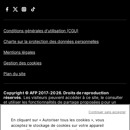
Conditions générales d'utilisation (CGU)
Charte sur la protection des données personnelles
Mentions légales
Gestion des cookies
Plan du site
Copyright © AFP 2017-2026. Droits de reproduction
réservés
. Les visiteurs peuvent accéder à ce site, le consulter
et utiliser les fonctionnalités de partage proposées pour un
usage personnel. Sous cette seule réserve, toute reproduction,
communication au public, distribution de tout ou partie du
Continuer sans accepter
contenu de ce site, par quelque moyen et à quelque fin que ce
En cliquant sur « Autoriser tous les cookies », vous
soit, sans licence spécifique signée avec l’AFP, est interdite. Les
éléments analysés dans le cadre de chaque factuel sont
acceptez le stockage de cookies sur votre appareil
présentés ou font l’objet de liens dans la mesure nécessaire à la