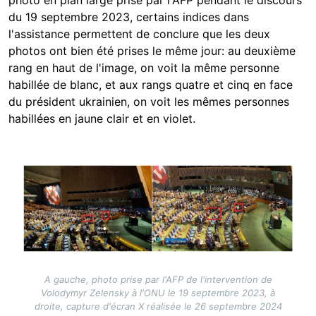
photo en plan large prise par l'AFP pendant le discours
du 19 septembre 2023, certains indices dans
l'assistance permettent de conclure que les deux
photos ont bien été prises le même jour: au deuxième
rang en haut de l'image, on voit la même personne
habillée de blanc, et aux rangs quatre et cinq en face
du président ukrainien, on voit les mêmes personnes
habillées en jaune clair et en violet.
Image
A gauche, photo prise par l'AFP de l'intervention de
Volodymyr Zelensky à l'ONU le 19 septembre 2023, à
droite, capture d'écran X réalisée le 26 septembre 2024