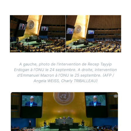
Image
A gauche, photo de l'intervention de Recep Tayyip
Erdogan à l'ONU le 24 septembre. A droite, intervention
d'Emmanuel Macron à l'ONU le 25 septembre. (AFP /
Angela WEISS, Charly TRIBALLEAU)
Image