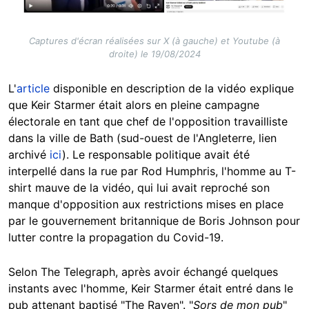
Captures d'écran réalisées sur X (à gauche) et Youtube (à
droite) le 19/08/2024
L'
article
disponible en description de la vidéo explique
que Keir Starmer était alors en pleine campagne
électorale en tant que chef de l'opposition travailliste
dans la ville de Bath (sud-ouest de l'Angleterre, lien
archivé
ici
). Le responsable politique avait été
interpellé dans la rue par Rod Humphris, l'homme au T-
shirt mauve de la vidéo, qui lui avait reproché son
manque d'opposition aux restrictions mises en place
par le gouvernement britannique de Boris Johnson pour
lutter contre la propagation du Covid-19.
Selon The Telegraph, après avoir échangé quelques
instants avec l'homme, Keir Starmer était entré dans le
pub attenant baptisé "The Raven". "
Sors de mon pub
"