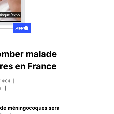
tomber malade
ires en France
 14:04
in
es de méningocoques sera