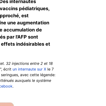
 Des internautes
vaccins pédiatriques,
pproché, est
aîne une augmentation
tte accumulation de
és par l'AFP sont
 effets indésirables et
et. 32 injections entre 2 et 18
", écrit
un internaute sur X
le 7
e seringues, avec cette légende:
 atténués auxquels le système
cebook
.