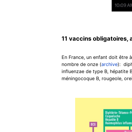
11 vaccins obligatoires, 
En France, un enfant doit être à
nombre de onze (
archive
): dip
influenzae de type B, hépatit
méningocoque B, rougeole, oreil
Image