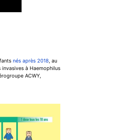
nfants
nés après 2018
, au
ns invasives à Haemophilus
 sérogroupe ACWY,