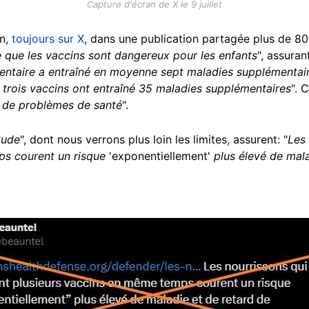
Capture d'écran de X le 9 juillet
in,
toujours sur X
, dans une publication partagée plus de 800
e que les vaccins sont dangereux pour les enfants
", assuran
ntaire a entraîné en moyenne sept maladies supplémentair
 trois vaccins ont entraîné 35 maladies supplémentaires
". 
 a de problèmes de santé
".
tude
", dont nous verrons plus loin les limites, assurent: "
Les 
ps courent un risque
'exponentiellement'
plus élevé de mala