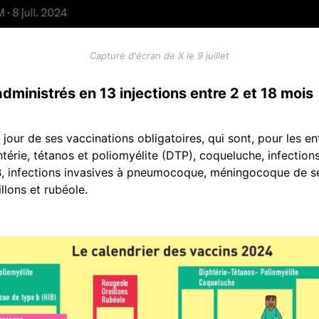
Capture d'écran de X le 9 juillet
administrés en 13 injections entre 2 et 18 mois
 jour de ses vaccinations obligatoires, qui sont, pour les e
htérie, tétanos et poliomyélite (DTP), coqueluche, infectio
e B, infections invasives à pneumocoque, méningocoque de
lons et rubéole.