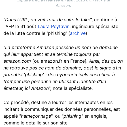
Capture d'écran réalisée en août 2023 d'un faux site
Amazon.
"
Dans l’URL, on voit tout de suite le fake
", confirme à
l'AFP le 31 août
Laura Peytavin
, ingénieure spécialiste
de la lutte contre le 'phishing'
(
archive
)
"
La plateforme Amazon possède un nom de domaine
qui leur appartient et se termine toujours par
amazon.com
[ou amazon.fr en France]
. Ainsi, dès qu'on
ne retrouve pas ce nom de domaine, c’est le signe d’un
potentiel 'phishing' : des cybercriminels cherchent à
tromper une personne en utilisant l'identité d'un
émetteur, ici Amazon
", note la spécialiste.
Ce procédé, destiné à leurrer les internautes en les
incitant à communiquer des données personnelles, est
appelé "
hameçonnage
", ou "
phishing
" en anglais,
comme le détaille sur son site