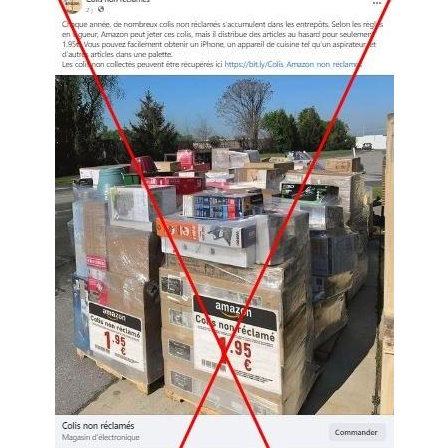
Image