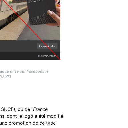
naque prise sur Facebook le
7/2023
la SNCF), ou de "
France
ns, dont le logo a été modifié
ucune promotion de ce type