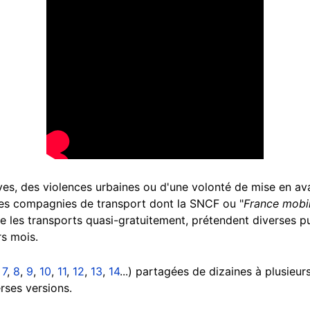
rèves, des violences urbaines ou d'une volonté de mise en 
les compagnies de transport dont la SNCF ou "
France mobil
e les transports quasi-gratuitement, prétendent diverses pub
rs mois.
,
7
,
8
,
9
,
10
,
11
,
12
,
13
,
14
...) partagées de dizaines à plusieur
rses versions.