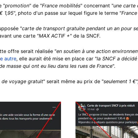
e "
promotion
" de "
France mobilités
" concernant "
une carte 
€ 1,95
", photo d'un passe sur lequel figure le terme "
France
supposée "
carte de transport gratuite pendant un an pour s
avant une carte "
MAX ACTIF +
" de la SNCF.
tte offre serait réalisée "
en soutien à une action environne
e autre
, elle aurait été mise en place car "
la SNCF a décidé 
de masse qui ont eu lieu dans les rues de France
".
 de voyage gratuit
" serait même au prix de "
seulement 1 €
Image