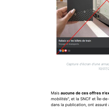
Capture d'écran d'une arna
10/07/
Mais
aucune de ces offres n'e
mobilités
", et la SNCF et Île-d
dans la publication, ont assuré