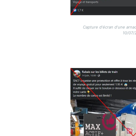
Capture d'écran d'une arna
10/07/
Image