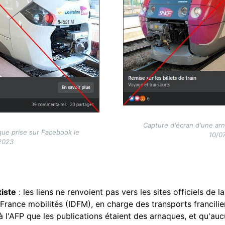
Capture d'écran d'une ar
que prise sur Facebook le
10/0
2023
xiste
: les liens ne renvoient pas vers les sites officiels de 
e-France mobilités (IDFM), en charge des transports francilie
 à l'AFP que les publications étaient des arnaques, et qu'a