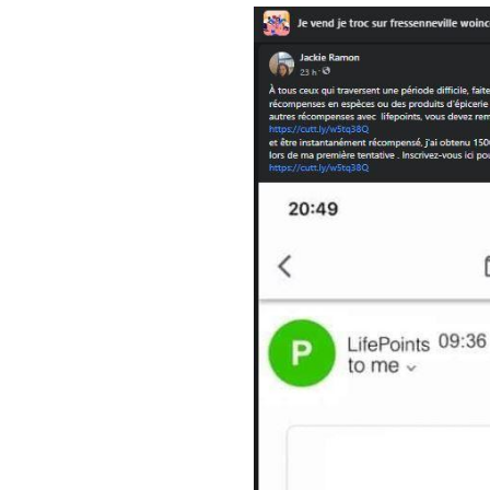
Image