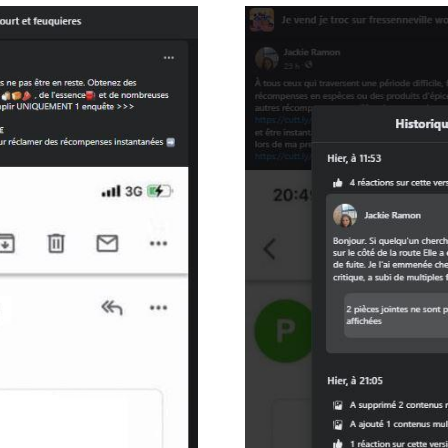
Image