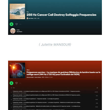
Image
( Juliette MANSOUR)
Image