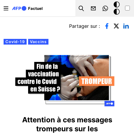
Aller au contenu principal
Mode
Factuel
Search
sombre
Onglets principaux
Partager sur :
Covid-19
Vaccins
Attention à ces messages
trompeurs sur les