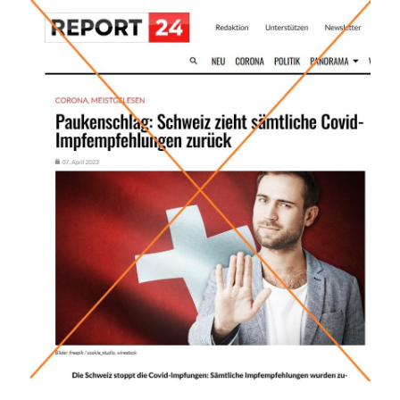
Image