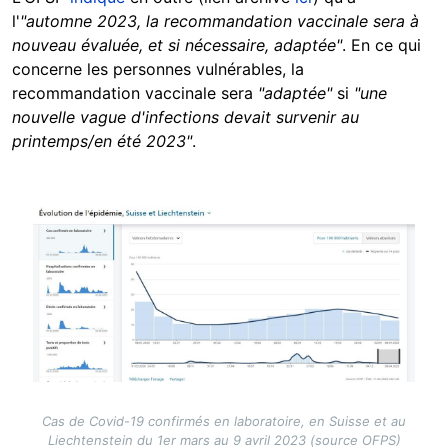
l'
"automne 2023, la recommandation vaccinale sera à
nouveau évaluée, et si nécessaire, adaptée"
. En ce qui
concerne les personnes vulnérables, la
recommandation vaccinale sera
"adaptée"
si
"une
nouvelle vague d'infections devait survenir au
printemps/en été 2023"
.
Image
Cas de Covid-19 confirmés en laboratoire, en Suisse et au
Liechtenstein du 1er mars au 9 avril 2023 (source OFPS)