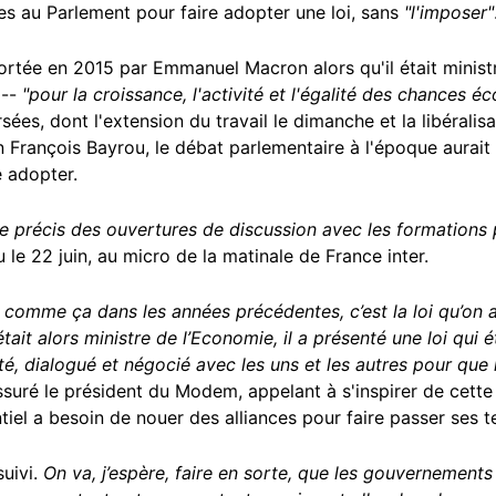
es au Parlement pour faire adopter une loi, sans
"l'imposer"
é portée en 2015 par Emmanuel Macron alors qu'il était minis
 --
"pour la croissance, l'activité et l'égalité des chances 
ées, dont l'extension du travail le dimanche et la libéralis
on François Bayrou, le débat parlementaire à l'époque aurait
e adopter.
e précis des ouvertures de discussion avec les formations 
 le 22 juin, au micro de la matinale de France inter.
 comme ça dans les années précédentes, c’est la loi qu’on a
it alors ministre de l’Economie, il a présenté une loi qui 
uté, dialogué et négocié avec les uns et les autres pour que 
assuré le président du Modem, appelant à s'inspirer de cett
el a besoin de nouer des alliances pour faire passer ses t
suivi.
On va, j’espère, faire en sorte, que les gouvernement