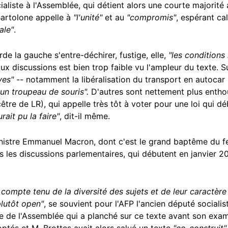
ialiste à l'Assemblée, qui détient alors une courte majorité
Bartolone appelle à
"l'unité"
et au
"compromis"
, espérant ca
ale"
.
rde la gauche s'entre-déchirer, fustige, elle,
"les conditions
ux discussions est bien trop faible vu l'ampleur du texte. S
ves"
-- notamment la libéralisation du transport en autocar 
un troupeau de souris".
D'autres sont nettement plus entho
être de LR), qui appelle très tôt à voter pour une loi qui d
rait pu la faire"
, dit-il même.
inistre Emmanuel Macron, dont c'est le grand baptême du fe
s les discussions parlementaires, qui débutent en janvier 20
 compte tenu de la diversité des sujets et de leur caractèr
 plutôt open"
, se souvient pour l'AFP l'ancien député socialis
le de l'Assemblée qui a planché sur ce texte avant son ex