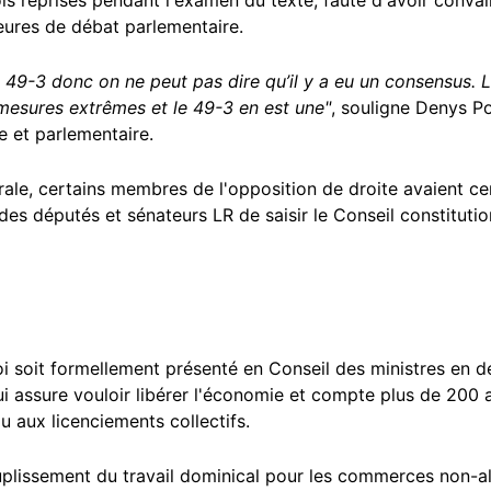
rois reprises pendant l'examen du texte, faute d'avoir conva
ures de débat parlementaire.
 le 49-3 donc on ne peut pas dire qu’il y a eu un consensus.
s mesures extrêmes et le 49-3 en est une"
, souligne Denys Po
ue et parlementaire.
érale, certains membres de l'opposition de droite avaient ce
es députés et sénateurs LR de saisir le Conseil constitution
i soit formellement présenté en Conseil des ministres en 
ui assure vouloir libérer l'économie et compte plus de 200 a
ou aux licenciements collectifs.
uplissement du travail dominical pour les commerces non-al