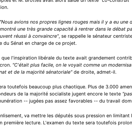
tés et M. Brottes avait alors salué un texte
"co-construit
ion.
"Nous avions nos propres lignes rouges mais il y a eu une di
montré une très grande capacité à rentrer dans le débat pa
ouvent réussi à convaincre"
, se rappelle le sénateur centris
e du Sénat en charge de ce projet.
que l'inspiration libérale du texte avait grandement contrib
acron.
"C'était plus facile, on le voyait comme un modernisa
at et de la majorité sénatoriale"
de droite, admet-il.
era toutefois beaucoup plus chaotique. Plus de 3.000 ame
ondeurs de la majorité socialiste jugent encore le texte
"pas
unération -- jugées pas assez favorables -- du travail domi
 enlisement, va mettre les députés sous pression en limitant
 première lecture. L'examen du texte sera toutefois prolo