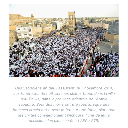
Image
Des Saoudiens en deuil assistent, le 7 novembre 2014,
aux funérailles de huit victimes chiites tuées dans la ville
d'Al-Dalwa, dans la province orientale de l'Arabie
saoudite. Sept des morts ont été tués lorsque des
hommes armés ont ouvert le feu sur une foule, alors que
les chiites commémoraient l'Achoura, l'une de leurs
occasions les plus sacrées ( AFP / STR)