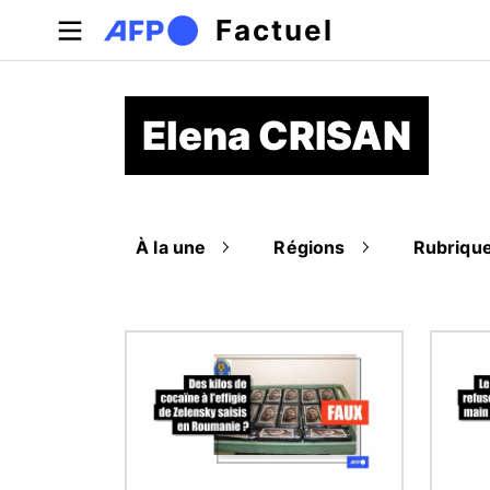
Aller au contenu principal
Factuel
Elena CRISAN
À la une
Régions
Rubriqu
Image
Image