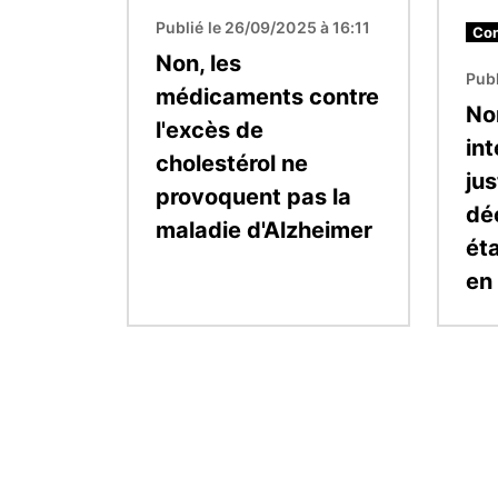
Publié le 26/09/2025 à 16:11
Con
Non, les
Publ
médicaments contre
No
l'excès de
in
cholestérol ne
jus
provoquent pas la
déc
maladie d'Alzheimer
éta
en