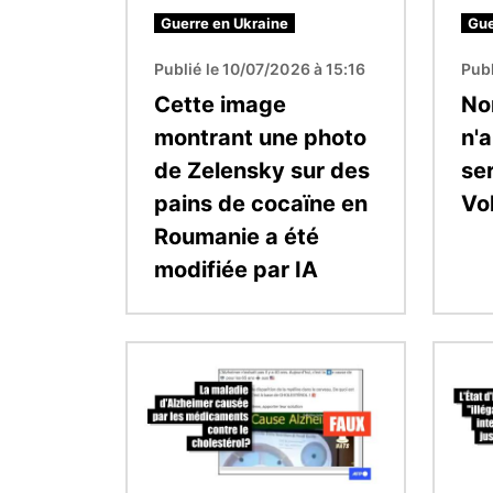
Guerre en Ukraine
Gue
Publié le 10/07/2026 à 15:16
Publ
Cette image
Non
montrant une photo
n'
de Zelensky sur des
ser
pains de cocaïne en
Vo
Roumanie a été
modifiée par IA
Image
Image