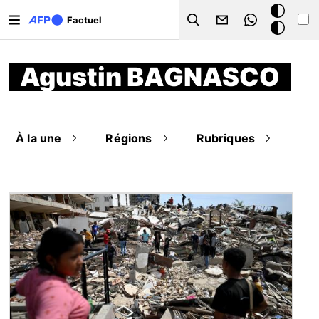
Aller au contenu principal
Mode
Factuel
Search
sombre
Agustin BAGNASCO
À la une
Régions
Rubriques
Image