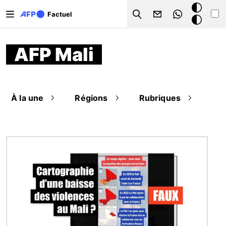
Aller au contenu principal
Mode
Factuel
Search
sombre
AFP Mali
À la une
Régions
Rubriques
Image