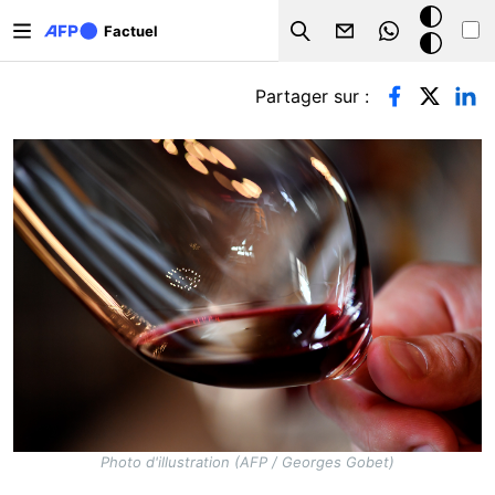
Aller au contenu principal
Mode
Factuel
Search
sombre
Onglets principaux
Partager sur :
Photo d'illustration (AFP / Georges Gobet)