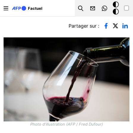
Aller au contenu principal
Mode
Factuel
Search
sombre
Onglets principaux
Partager sur :
Photo d'illustration (AFP / Fred Dufour)