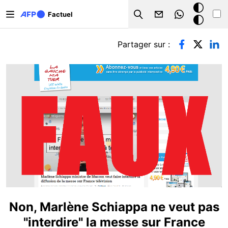
Aller au contenu principal
Mode
Factuel
Search
sombre
Onglets principaux
Partager sur :
Non, Marlène Schiappa ne veut pas
"interdire" la messe sur France