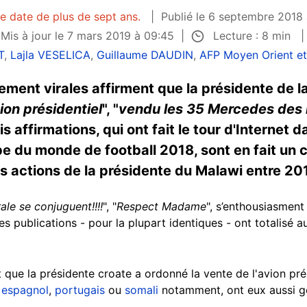
le date de plus de sept ans.
Publié le 6 septembre 2018 
Lecture : 8 min
Mis à jour le 7 mars 2019 à 09:45
T
,
Lajla VESELICA
,
Guillaume DAUDIN
,
AFP Moyen Orient et
ement virales affirment que la présidente de 
ion présidentiel
", "
vendu les 35 Mercedes des 
ois affirmations, qui ont fait le tour d'Interne
 du monde de football 2018, sont en fait un c
les actions de la présidente du Malawi entre 20
le se conjuguent!!!!
", "
Respect Madame
", s’enthousiasment
s publications - pour la plupart identiques - ont totalisé
ue la présidente croate a ordonné la vente de l'avion prési
,
espagnol
,
portugais
ou
somali
notamment, ont eux aussi gé