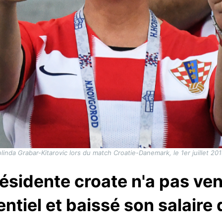
linda Grabar-Kitarovic lors du match Croatie-Danemark, le 1er juillet 2018
résidente croate n'a pas ven
entiel et baissé son salaire