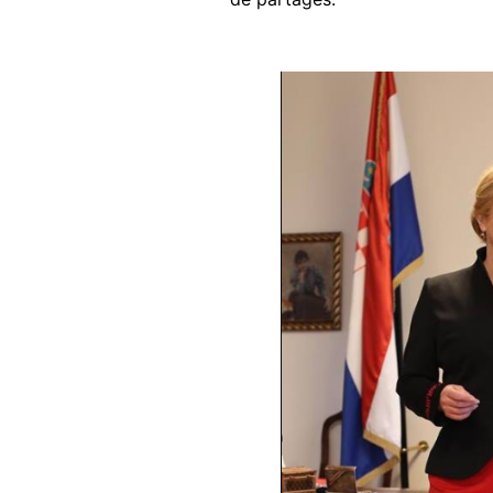
Image