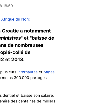
à 18:50
 Afrique du Nord
la Croatie a notamment
ministres
" et "
baissé de
t dans de nombreuses
opié-collé de
12 et 2013.
 plusieurs
internautes
et
pages
 au moins 300.000 partages
dentiel et baissé son salaire.
néré des centaines de milliers