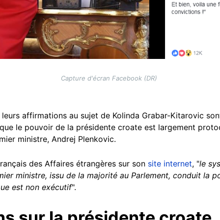
Capture d'écran Facebook (DR)
e leurs affirmations au sujet de Kolinda Grabar-Kitarovic so
que le pouvoir de la présidente croate est largement protoco
mier ministre, Andrej Plenkovic.
français des Affaires étrangères sur son
site internet
, "
le sy
er ministre, issu de la majorité au Parlement, conduit la po
ique est non exécutif
".
ns sur la présidente croate