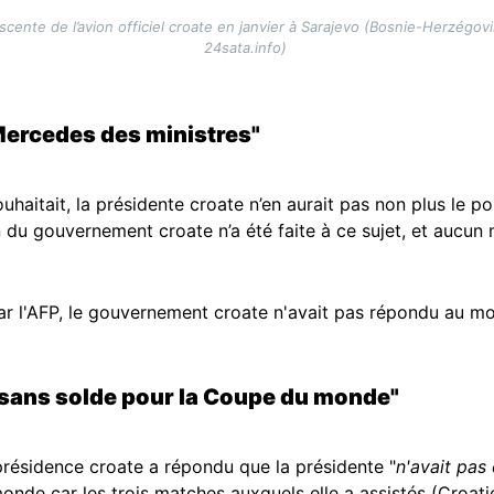
scente de l’avion officiel croate en janvier à Sarajevo (Bosnie-Herzégov
24sata.info)
 Mercedes des ministres"
ouhaitait, la présidente croate n’en aurait pas non plus le p
du gouvernement croate n’a été faite à ce sujet, et aucun
par l'AFP, le gouvernement croate n'avait pas répondu au m
gé sans solde pour la Coupe du monde"
a présidence croate a répondu que la présidente "
n'avait pas
onde car les trois matches auxquels elle a assistés (Croat