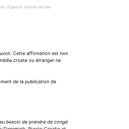
ine) (Capture d'écran du site
ouvoir. Cette affirmation est non
 média croate ou étranger ne
oment de la publication de
 eu besoin de prendre de congé
ie-Danemark, Russie-Croatie et