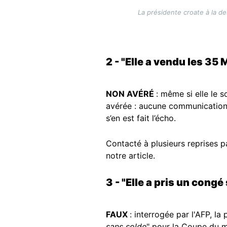
La présidente croate à la de
2 - "Elle a vendu les 35
NON AVÉRÉ
: même si elle le s
avérée : aucune communication 
s’en est fait l’écho.
Contacté à plusieurs reprises 
notre article.
3 - "Elle a pris un con
FAUX
: interrogée par l'AFP, l
sans solde
" pour la Coupe du m