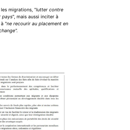
 les migrations, "
lutter contre
r pays
", mais aussi inciter à
 à "
ne recourir au placement en
echange".