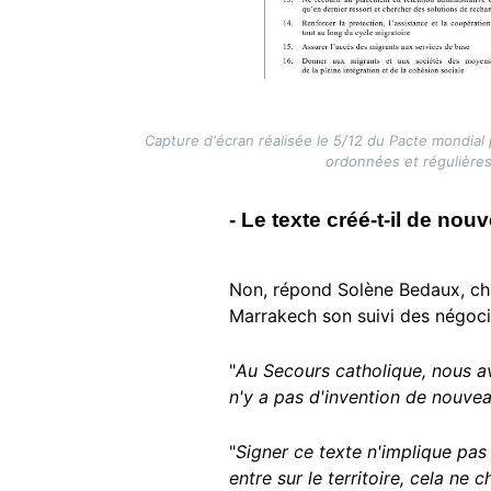
Capture d'écran réalisée le 5/12 du Pacte mondial
ordonnées et régulière
- Le texte créé-t-il de nou
Non, répond Solène Bedaux, cha
Marrakech son suivi des négoci
"
Au Secours catholique, nous avo
n'y a pas d'invention de nouvea
"
Signer ce texte n'implique pas
entre sur le territoire, cela ne 