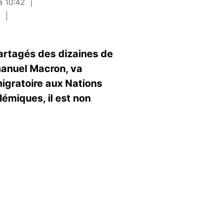
à 10:42
n
artagés des dizaines de
mmanuel Macron, va
igratoire aux Nations
olémiques, il est non