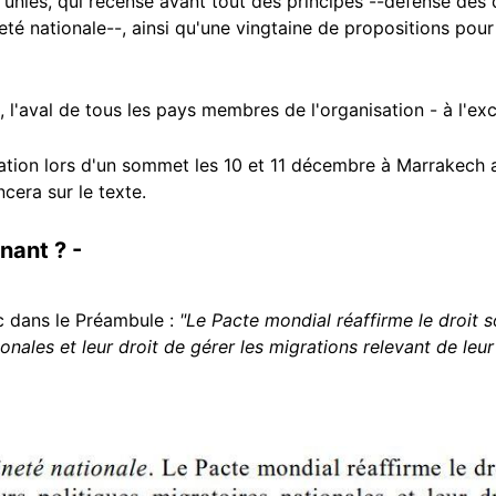
 unies, qui recense avant tout des principes --défense des 
té nationale--, ainsi qu'une vingtaine de propositions pour 
llet, l'aval de tous les pays membres de l'organisation - à l'
bation lors d'un sommet les 10 et 11 décembre à Marrakech 
era sur le texte.
gnant ? -
nc dans le Préambule :
"Le Pacte mondial réaffirme le droit s
ionales et leur droit de gérer les migrations relevant de le