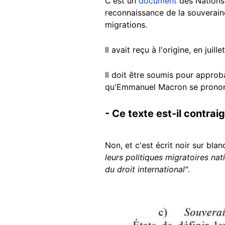
C'est un
document
des Nations
reconnaissance de la souveraine
migrations.
Il avait reçu à l'origine, en jui
Il doit être soumis pour appro
qu'Emmanuel Macron se prononc
- Ce texte est-il contrai
Non, et c'est écrit noir sur bla
leurs politiques migratoires nat
du droit international"
.
Image