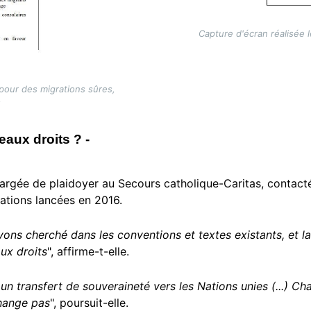
Capture d'écran réalisée 
 pour des migrations sûres,
s
veaux droits ? -
rgée de plaidoyer au Secours catholique-Caritas, contactée
ations lancées en 2016.
ns cherché dans les conventions et textes existants, et la c
ux droits
", affirme-t-elle.
 un transfert de souveraineté vers les Nations unies (...) C
change pas
", poursuit-elle.