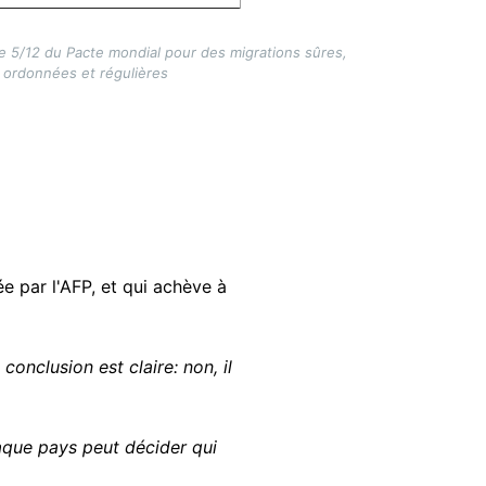
le 5/12 du Pacte mondial pour des migrations sûres,
ordonnées et régulières
 par l'AFP, et qui achève à
onclusion est claire: non, il
haque pays peut décider qui