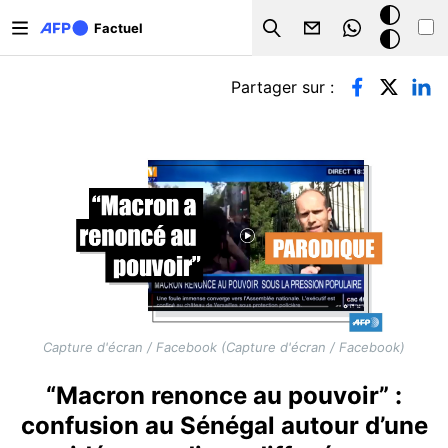
Aller au contenu principal
Mode
Factuel
Search
sombre
Onglets principaux
Partager sur :
Capture d'écran / Facebook (Capture d'écran / Facebook)
“Macron renonce au pouvoir” :
confusion au Sénégal autour d’une