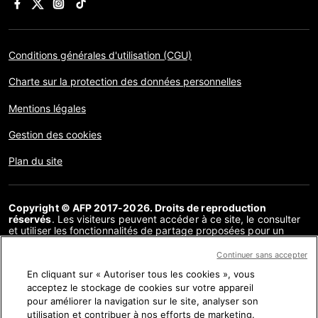
Conditions générales d'utilisation (CGU)
Charte sur la protection des données personnelles
Mentions légales
Gestion des cookies
Plan du site
Copyright © AFP 2017-2026. Droits de reproduction
réservés
. Les visiteurs peuvent accéder à ce site, le consulter
et utiliser les fonctionnalités de partage proposées pour un
usage personnel. Sous cette seule réserve, toute reproduction,
communication au public, distribution de tout ou partie du
Continuer sans accepter
contenu de ce site, par quelque moyen et à quelque fin que ce
En cliquant sur « Autoriser tous les cookies », vous
soit, sans licence spécifique signée avec l’AFP, est interdite. Les
éléments analysés dans le cadre de chaque factuel sont
acceptez le stockage de cookies sur votre appareil
présentés ou font l’objet de liens dans la mesure nécessaire à la
pour améliorer la navigation sur le site, analyser son
bonne compréhension de la vérification de l’information
utilisation et contribuer à nos efforts de marketing.