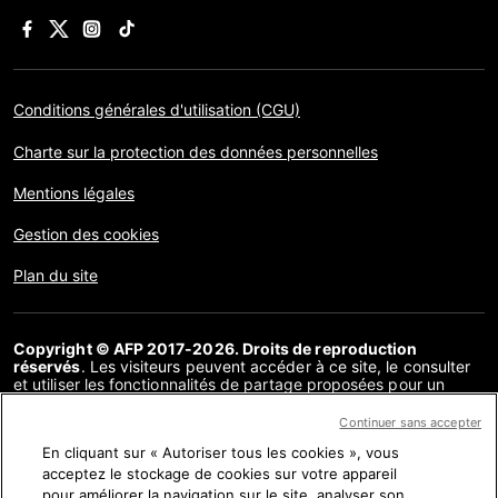
Conditions générales d'utilisation (CGU)
Charte sur la protection des données personnelles
Mentions légales
Gestion des cookies
Plan du site
Copyright © AFP 2017-2026. Droits de reproduction
réservés
. Les visiteurs peuvent accéder à ce site, le consulter
et utiliser les fonctionnalités de partage proposées pour un
usage personnel. Sous cette seule réserve, toute reproduction,
communication au public, distribution de tout ou partie du
Continuer sans accepter
contenu de ce site, par quelque moyen et à quelque fin que ce
En cliquant sur « Autoriser tous les cookies », vous
soit, sans licence spécifique signée avec l’AFP, est interdite. Les
éléments analysés dans le cadre de chaque factuel sont
acceptez le stockage de cookies sur votre appareil
présentés ou font l’objet de liens dans la mesure nécessaire à la
pour améliorer la navigation sur le site, analyser son