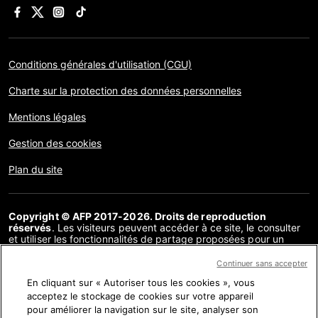
Conditions générales d'utilisation (CGU)
Charte sur la protection des données personnelles
Mentions légales
Gestion des cookies
Plan du site
Copyright © AFP 2017-2026. Droits de reproduction
réservés
. Les visiteurs peuvent accéder à ce site, le consulter
et utiliser les fonctionnalités de partage proposées pour un
usage personnel. Sous cette seule réserve, toute reproduction,
communication au public, distribution de tout ou partie du
Continuer sans accepter
contenu de ce site, par quelque moyen et à quelque fin que ce
En cliquant sur « Autoriser tous les cookies », vous
soit, sans licence spécifique signée avec l’AFP, est interdite. Les
éléments analysés dans le cadre de chaque factuel sont
acceptez le stockage de cookies sur votre appareil
présentés ou font l’objet de liens dans la mesure nécessaire à la
pour améliorer la navigation sur le site, analyser son