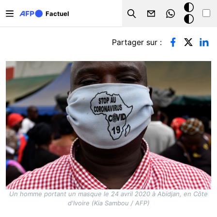
Aller au contenu principal
Mode
Factuel
Search
sombre
Onglets principaux
Partager sur :
Un homme portant un masque le 24 avril 2020 à Abidjan, en Côte
d'Ivoire (Kia Sambou / AFP)