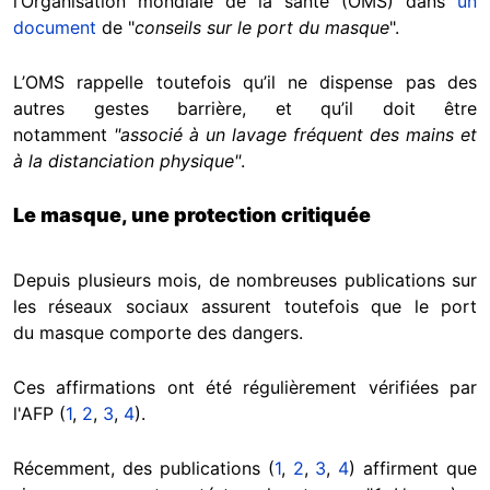
l’Organisation mondiale de la santé (OMS) dans
un
document
de "
conseils sur le port du masque
".
L’OMS rappelle toutefois qu’il ne dispense pas des
autres gestes barrière, et qu’il doit être
notamment
"associé à un lavage fréquent des mains et
à la distanciation physique"
.
Le masque, une protection critiquée
Depuis plusieurs mois, de nombreuses publications sur
les réseaux sociaux assurent toutefois que le port
du masque comporte des dangers.
Ces affirmations ont été régulièrement vérifiées par
l'AFP (
1
,
2
,
3
,
4
).
Récemment, des publications (
1
,
2
,
3
,
4
) affirment que