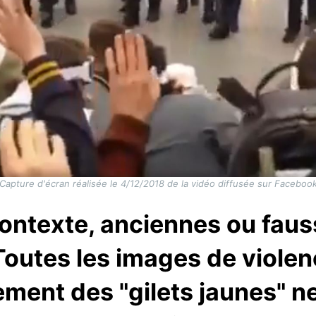
Capture d'écran réalisée le 4/12/2018 de la vidéo diffusée sur Faceboo
ontexte, anciennes ou fau
Toutes les images de viole
ent des "gilets jaunes" n