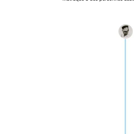
Image