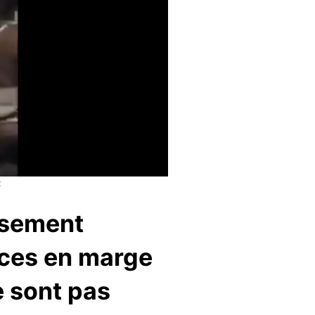
k
ssement
nces en marge
e sont pas