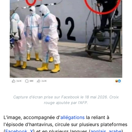
Capture d'écran prise sur Facebook le 18 mai 2026. Croix
rouge ajoutée par l'AFP.
L'image, accompagnée d'
allégations
la reliant à
l'épisode d'hantavirus, circule sur plusieurs plateformes
(
Facebook
,
X
) et en plusieurs langues (
anglais
,
arabe
).