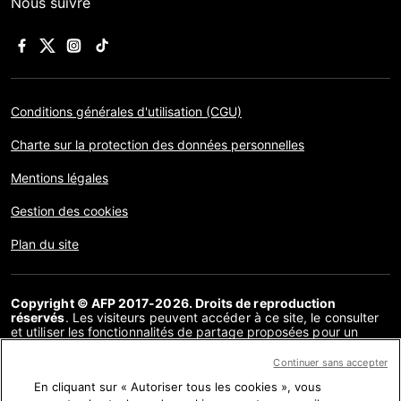
Nous suivre
Conditions générales d'utilisation (CGU)
Charte sur la protection des données personnelles
Mentions légales
Gestion des cookies
Plan du site
Copyright © AFP 2017-2026. Droits de reproduction
réservés
. Les visiteurs peuvent accéder à ce site, le consulter
et utiliser les fonctionnalités de partage proposées pour un
usage personnel. Sous cette seule réserve, toute reproduction,
communication au public, distribution de tout ou partie du
Continuer sans accepter
contenu de ce site, par quelque moyen et à quelque fin que ce
En cliquant sur « Autoriser tous les cookies », vous
soit, sans licence spécifique signée avec l’AFP, est interdite. Les