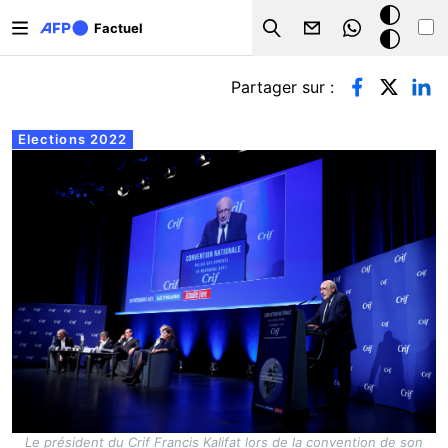
Aller au contenu principal
Mode
Factuel
Search
sombre
Onglets principaux
Partager sur :
Elections 2022
Le président du Crif Francis Kalifat lors de la convention de son