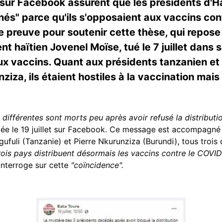
 sur Facebook assurent que les présidents d'Ha
és" parce qu'ils s'opposaient aux vaccins contr
ne preuve pour soutenir cette thèse, qui repose
t haïtien Jovenel Moïse, tué le 7 juillet dans 
aux vaccins. Quant aux présidents tanzanien et
ziza, ils étaient hostiles à la vaccination mai
s différentes sont morts peu après avoir refusé la distribut
stée le 19 juillet sur Facebook. Ce message est accompagn
ufuli (Tanzanie) et Pierre Nkurunziza (Burundi), tous trois
trois pays distribuent désormais les vaccins contre le COVID
'interroge sur cette
"coïncidence".
Image