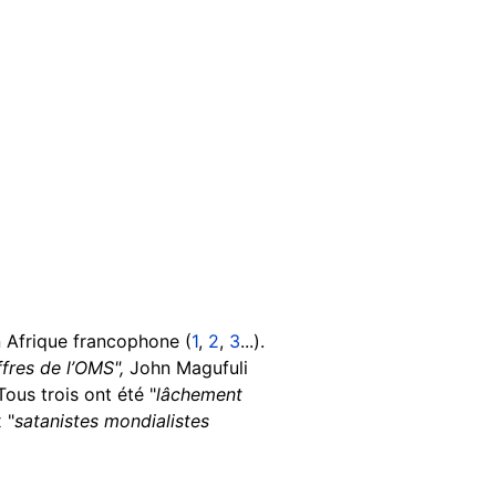
 Afrique francophone (
1
,
2
,
3
...).
ffres de l’OMS",
John Magufuli
 Tous trois ont été "
lâchement
 "
satanistes mondialistes