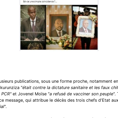
usieurs publications, sous une forme proche, notamment en
Nkurunziza "
était contre la dictature sanitaire et les faux chi
ts PCR"
et Jovenel Moïse "
a
refusé de vacciner son peuple
".
 ce message, qui attribue le décès des trois chefs d'Etat aux
ial
".