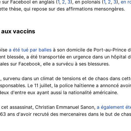
é sur Facebool en anglais (
1
,
2,
3
), en polonais (
1
,
2
,
3
),
en r
cette thèse, qui repose sur des affirmations mensongères.
 aux vaccins
oïse
a été tué par balles
à son domicile de Port-au-Prince dan
t blessée, a été transportée en urgence dans un hôpital d
rales sur Facebook, elle a survécu à ses blessures.
, survenu dans un climat de tensions et de chaos dans cett
sponsables. Le 11 juillet, la police haïtienne a annoncé avo
deux d'entre eux ayant aussi la nationalité américaine.
 cet assassinat, Christian Emmanuel Sanon,
a également ét
 63 ans d'avoir recruté des mercenaires dans le but de chas