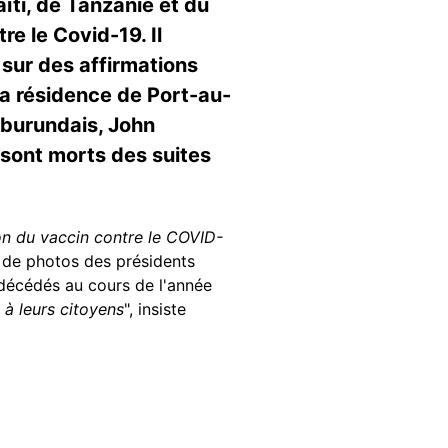
ïti, de Tanzanie et du
e le Covid-19. Il
 sur des affirmations
sa résidence de Port-au-
 burundais, John
s sont morts des suites
ion du vaccin contre le COVID-
é de photos des présidents
 décédés au cours de l'année
 à leurs citoyens
", insiste