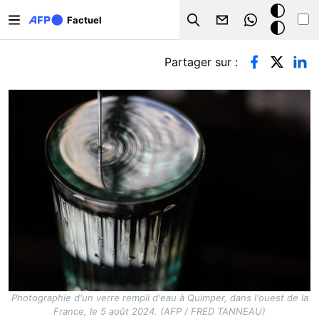
Aller au contenu principal
Mode
Factuel
Search
sombre
Onglets principaux
Partager sur :
Photographie d'un verre rempli d'eau à Quimper, dans l'ouest de la
France, le 5 août 2024. (AFP / FRED TANNEAU)