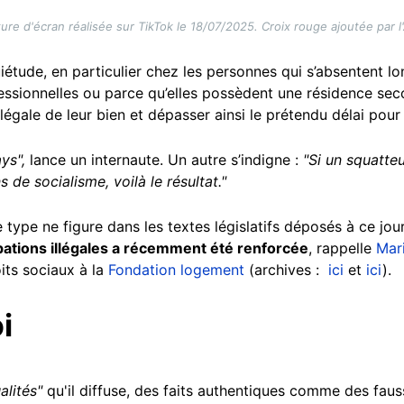
ure d'écran réalisée sur TikTok le 18/07/2025. Croix rouge ajoutée par l
uiétude, en particulier chez les personnes qui s’absentent 
ssionnelles ou parce qu’elles possèdent une résidence seco
légale de leur bien et dépasser ainsi le prétendu délai pour
ys",
lance un internaute. Un autre s’indigne :
"Si un squatteu
 de socialisme, voilà le résultat."
 type ne figure dans les textes législatifs déposés à ce jour
pations illégales a récemment été renforcée
, rappelle
Mari
oits sociaux à la
Fondation logement
(archives :
ici
et
ici
).
i
alités"
qu'il diffuse, des faits authentiques comme des faus