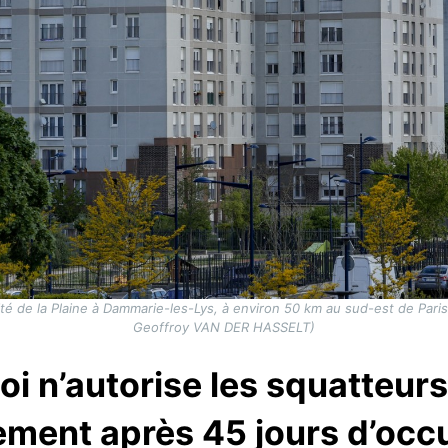
té de la Plaine à Dammarie-les-Lys, à environ 50 km au sud-est de Paris,
Geoffroy VAN DER HASSELT)
oi n’autorise les squatteurs
ement après 45 jours d’occ