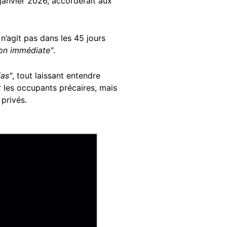
janvier 2026, accorderait aux
 n’agit pas dans les 45 jours
on immédiate"
.
ias"
, tout laissant entendre
r les occupants précaires, mais
 privés.