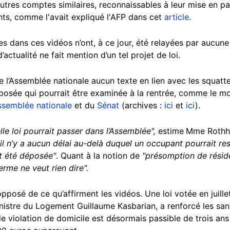
utres comptes similaires, reconnaissables à leur mise en pa
nts, comme l'avait expliqué l'AFP dans cet
article
.
s dans ces vidéos n’ont, à ce jour, été relayées par aucune 
’actualité ne fait mention d’un tel projet de loi.
 l’Assemblée nationale aucun texte en lien avec les squatteur
posée qui pourrait être examinée à la rentrée, comme le m
ssemblée nationale
et du
Sénat
(archives :
ici
et
ici
).
le loi pourrait passer dans l’Assemblée",
estime
Mme Rothha
"il n’y a aucun délai au-delà duquel un occupant pourrait re
it été déposée"
. Quant à la notion de
"présomption de résid
erme ne veut rien dire".
à l’opposé de ce qu’affirment les vidéos. Une loi votée en jui
nistre du Logement Guillaume Kasbarian, a renforcé les san
 de violation de domicile est désormais passible de trois an