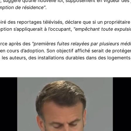
, suggère qu’une nouvelle loi, supposément en vigueur dès 
mption de résidence"
.
iré des reportages télévisés, déclare que si un propriétaire
mption s’appliquerait à l’occupant,
"empêchant toute expulsi
urce après des
"premières fuites relayées par plusieurs méd
 en cours d’adoption. Son objectif affiché serait de protége
on les auteurs, des installations durables dans des logements