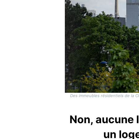
Des immeubles résidentiels de la Ci
Non, aucune l
un log