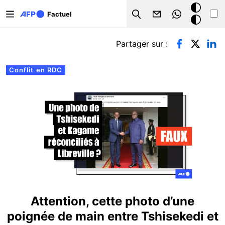
Aller au contenu principal
Mode
Factuel
Search
sombre
Onglets principaux
Partager sur :
Conflit en RDC
Attention, cette photo d’une
poignée de main entre Tshisekedi et