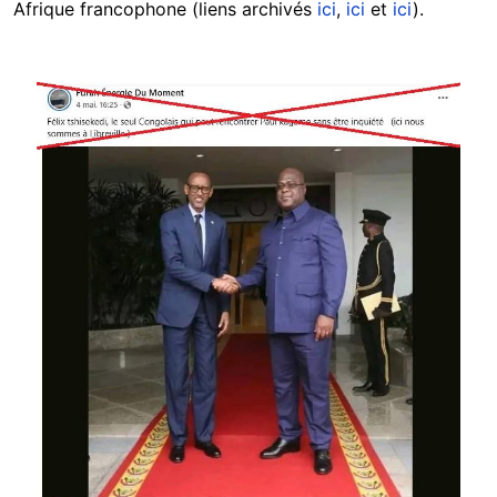
Afrique francophone (liens archivés
ici
,
ici
et
ici
).
Image