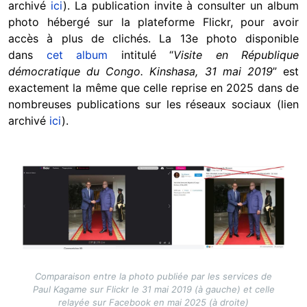
archivé
ici
). La publication invite à consulter un album
photo hébergé sur la plateforme Flickr, pour avoir
accès à plus de clichés. La 13e photo disponible
dans
cet
album
intitulé “
Visite en République
démocratique du Congo. Kinshasa, 31 mai 2019
” est
exactement la même que celle reprise en 2025 dans de
nombreuses publications sur les réseaux sociaux (lien
archivé
ici
).
Image
Comparaison entre la photo publiée par les services de
Paul Kagame sur Flickr le 31 mai 2019 (à gauche) et celle
relayée sur Facebook en mai 2025 (à droite)