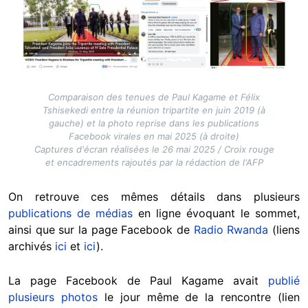
Comparaison des tenues de Paul Kagame et Félix
Tshisekedi entre la réunion tripartite en juin 2019 (à
gauche) et la photo reprise dans les publications
Facebook virales en mai 2025 (à droite)
Captures d'écran réalisées le 26 mai 2025 / Croix rouge
et encadrements rajoutés par la rédaction de l'AFP
On retrouve ces mêmes détails dans plusieurs
publications de médias
en ligne évoquant le sommet,
ainsi que sur la page Facebook de
Radio
Rwanda
(liens
archivés
ici
et
ici
).
La page Facebook de Paul Kagame avait
publié
plusieurs
photos
le jour même de la rencontre (lien