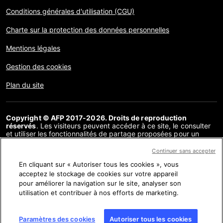
Conditions générales d'utilisation (CGU)
Charte sur la protection des données personnelles
Mentions légales
Gestion des cookies
Plan du site
Copyright © AFP 2017-2026. Droits de reproduction
réservés
. Les visiteurs peuvent accéder à ce site, le consulter
et utiliser les fonctionnalités de partage proposées pour un
usage personnel. Sous cette seule réserve, toute reproduction,
communication au public, distribution de tout ou partie du
Continuer sans accepter
contenu de ce site, par quelque moyen et à quelque fin que ce
En cliquant sur « Autoriser tous les cookies », vous
soit, sans licence spécifique signée avec l’AFP, est interdite. Les
éléments analysés dans le cadre de chaque factuel sont
acceptez le stockage de cookies sur votre appareil
présentés ou font l’objet de liens dans la mesure nécessaire à la
pour améliorer la navigation sur le site, analyser son
bonne compréhension de la vérification de l’information
utilisation et contribuer à nos efforts de marketing.
concernée. L’AFP ne détient pas de licence les concernant et
décline toute responsabilité à leur égard. AFP et son logo sont
des marques déposées.
Paramètres des cookies
Autoriser tous les cookies