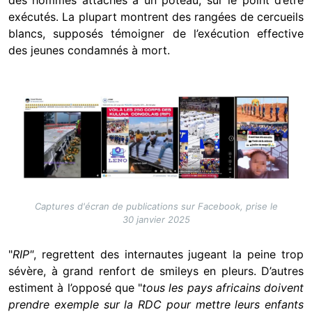
des hommes attachés à un poteau, sur le point d’être
exécutés. La plupart montrent des rangées de cercueils
blancs, supposés témoigner de l’exécution effective
des jeunes condamnés à mort.
Image
Captures d'écran de publications sur Facebook, prise le
30 janvier 2025
"
RIP"
, regrettent des internautes jugeant la peine trop
sévère, à grand renfort de smileys en pleurs. D’autres
estiment à l’opposé que "
tous les pays africains doivent
prendre exemple sur la RDC pour mettre leurs enfants