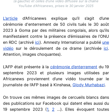
(à gauche) et celles d'une vidéo diffusée sur la chaîne
YouTube d'Africanews, prises le 30 janvier 2025
L’article
d’Africanews explique qu’il s’agit d’une
cérémonie d'enterrement de 50 civils tués le 30 août
2023 à Goma par des militaires congolais, alors qu’ils
manifestaient contre la présence d’émissaires de l’ONU
en RDC (archivé
ici
). Amnesty International a publié
une
vidéo
sur le déroulement de ce drame (archivée
ici
.
Attention, images choquantes).
L’AFP était présente à la
cérémonie d’enterrement
du 19
septembre 2023 et plusieurs images utilisées par
Africanews proviennent d’une vidéo tournée par le
journaliste de l’AFP basé à Kinshasa,
Glody Murhabazi
.
On trouve ces mêmes images de cercueils blancs dans
des publications sur Facebook qui datent elles aussi du
19 septembre 2023 (
1
,
2
…). Elles évoquent toutes