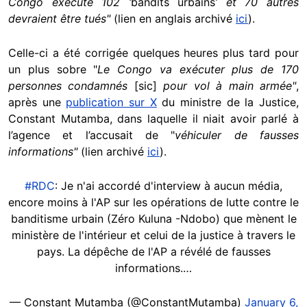
Congo exécute 102 ‘
bandits urbains
’ et 70 autres
devraient être tués"
(lien en anglais archivé
ici
).
Celle-ci a été corrigée quelques heures plus tard pour
un plus sobre "
Le Congo va exécuter plus de 170
personnes condamnés
[sic]
pour vol à main armée"
,
après une
publication sur X
du ministre de la Justice,
Constant Mutamba, dans laquelle il niait avoir parlé à
l’agence et l’accusait de "
véhiculer de fausses
informations"
(lien archivé
ici
).
#RDC
: Je n'ai accordé d'interview à aucun média,
encore moins à l'AP sur les opérations de lutte contre le
banditisme urbain (Zéro Kuluna -Ndobo) que mènent le
ministère de l'intérieur et celui de la justice à travers le
pays. La dépêche de l'AP a révélé de fausses
informations.…
— Constant Mutamba (@ConstantMutamba)
January 6,