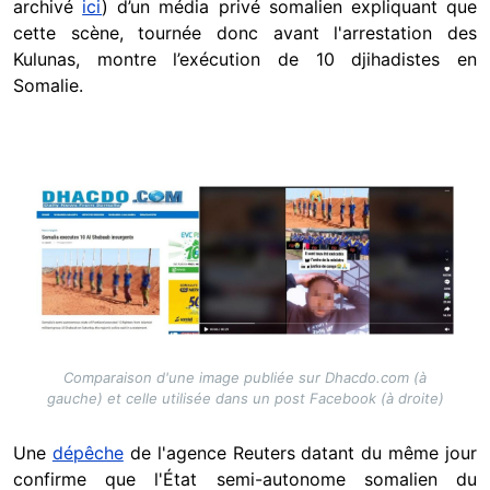
archivé
ici
) d’un média privé somalien expliquant que
cette scène, tournée donc avant l'arrestation des
Kulunas, montre l’exécution de 10 djihadistes en
Somalie.
Image
Comparaison d'une image publiée sur Dhacdo.com (à
gauche) et celle utilisée dans un post Facebook (à droite)
Une
dépêche
de l'agence Reuters datant du même jour
confirme que l'État semi-autonome somalien du