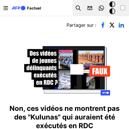
Aller au contenu principal
Mode
Factuel
Search
sombre
Onglets principaux
Partager sur :
Non, ces vidéos ne montrent pas
des "Kulunas" qui auraient été
exécutés en RDC