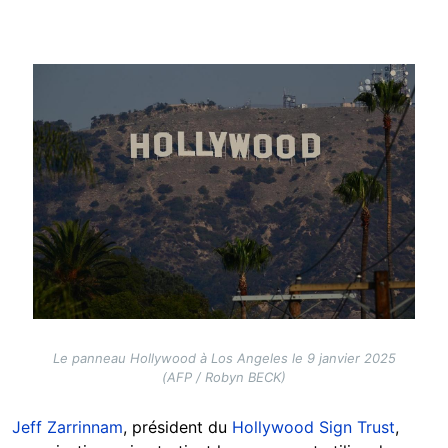
Image
Le panneau Hollywood à Los Angeles le 9 janvier 2025
(AFP / Robyn BECK)
Jeff Zarrinnam
, président du
Hollywood Sign Trust
,