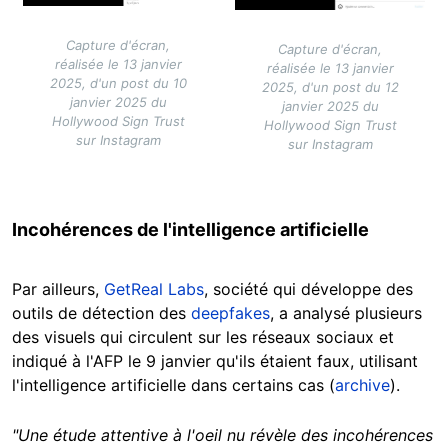
Capture d'écran,
Capture d'écran,
réalisée le 13 janvier
réalisée le 13 janvier
2025, d'un post du 10
2025, d'un post du 12
janvier 2025 du
janvier 2025 du
Hollywood Sign Trust
Hollywood Sign Trust
sur Instagram
sur Instagram
Incohérences de l'intelligence artificielle
Par ailleurs,
GetReal Labs
, société qui développe des
outils de détection des
deepfakes
, a analysé plusieurs
des visuels qui circulent sur les réseaux sociaux et
indiqué à l'AFP le 9 janvier qu'ils étaient faux, utilisant
l'intelligence artificielle dans certains cas (
archive
).
"Une étude attentive à l'oeil nu révèle des incohérences