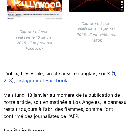
Capture d'écran,
réalisée le 13 janvier
Capture d'écran,
2025, d'une vidéo sur
réalisée le 13 janvier
Tiktok
2025, d'un post sur
Facebook
L'infox, très virale, circule aussi en anglais, sur X (
1
,
2
,
3
),
Instagram
et
Facebook
.
Mais lundi 13 janvier au moment de la publication de
notre article, soit en matinée à Los Angeles, le panneau
restait toujours à l'abri des flammes, comme l'ont
confirmé des journalistes de l'AFP.
Le site indemne