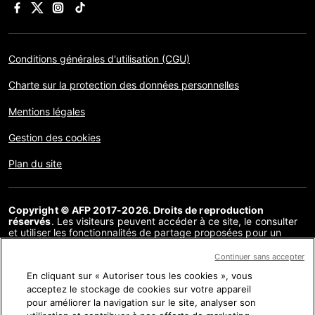
Conditions générales d'utilisation (CGU)
Charte sur la protection des données personnelles
Mentions légales
Gestion des cookies
Plan du site
Copyright © AFP 2017-2026. Droits de reproduction
réservés
. Les visiteurs peuvent accéder à ce site, le consulter
et utiliser les fonctionnalités de partage proposées pour un
usage personnel. Sous cette seule réserve, toute reproduction,
communication au public, distribution de tout ou partie du
Continuer sans accepter
contenu de ce site, par quelque moyen et à quelque fin que ce
En cliquant sur « Autoriser tous les cookies », vous
soit, sans licence spécifique signée avec l’AFP, est interdite. Les
éléments analysés dans le cadre de chaque factuel sont
acceptez le stockage de cookies sur votre appareil
présentés ou font l’objet de liens dans la mesure nécessaire à la
pour améliorer la navigation sur le site, analyser son
bonne compréhension de la vérification de l’information