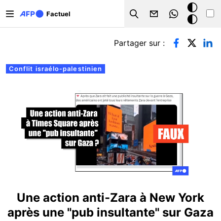
Aller au contenu principal
Mode
Factuel
Search
sombre
Onglets principaux
Partager sur :
Conflit israélo-palestinien
Une action anti-Zara à New York
après une "pub insultante" sur Gaza