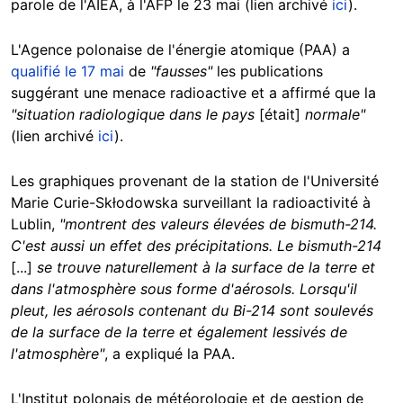
parole de l'AIEA, à l'AFP le 23 mai (lien archivé
ici
).
L'Agence polonaise de l'énergie atomique (PAA) a
qualifié le 17 mai
de
"fausses"
les publications
suggérant une menace radioactive et a affirmé que la
"situation radiologique dans le pays
[était]
normale"
(lien archivé
ici
).
Les graphiques provenant de la station de l'Université
Marie Curie-Skłodowska surveillant la radioactivité à
Lublin,
"montrent des valeurs élevées de bismuth-214.
C'est aussi un effet des précipitations. Le bismuth-214
[...]
se trouve naturellement à la surface de la terre et
dans l'atmosphère sous forme d'aérosols. Lorsqu'il
pleut, les aérosols contenant du Bi-214 sont soulevés
de la surface de la terre et également lessivés de
l'atmosphère"
, a expliqué la PAA.
L'Institut polonais de météorologie et de gestion de