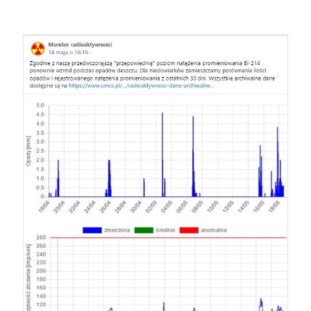
Image