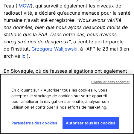
l'eau (
IMGW
), qui surveille également les niveaux de
radioactivité, a déclaré qu'aucune menace pour la santé
humaine n'avait été enregistrée.
"Nous avons vérifié
nos données, bien que nous ayons beaucoup moins de
stations que la PAA. Dans notre cas, nous n'avons
enregistré rien de dangereux"
, a écrit le porte-parole
de l'institut,
Grzegorz Walijewski
, à l'AFP le 23 mai (lien
archivé
ici
).
En Slovaquie, où de fausses allégations ont également
été partagées sur les réseaux sociaux, le Bureau de la
Continuer sans accepter
santé publique a publié un
communiqué de presse
le 18
En cliquant sur « Autoriser tous les cookies », vous
mai, qualifiant ces affirmations de
"désinformation"
et
acceptez le stockage de cookies sur votre appareil
soulignant que
"les valeurs en Slovaquie et en Pologne
pour améliorer la navigation sur le site, analyser son
sont normales"
.
utilisation et contribuer à nos efforts de marketing.
"Beaucoup de désinformation est apparue en Slovaquie
Paramètres des cookies
Autoriser tous les cookies
sur une augmentation de la radiation en lien avec les