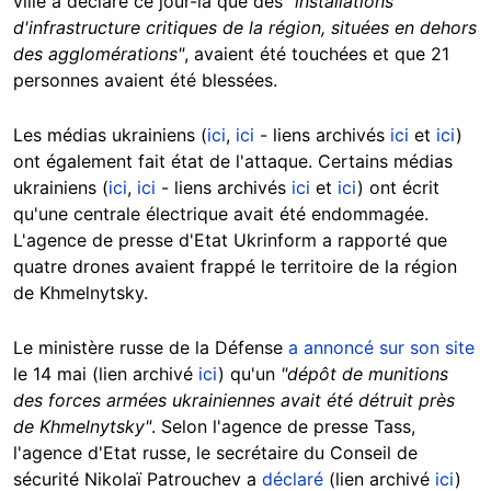
ville a déclaré ce jour-là que des
"installations
d'infrastructure critiques de la région, situées en dehors
des agglomérations"
, avaient été touchées et que 21
personnes avaient été blessées.
Les médias ukrainiens (
ici
,
ici
- liens archivés
ici
et
ici
)
ont également fait état de l'attaque. Certains médias
ukrainiens (
ici
,
ici
- liens archivés
ici
et
ici
) ont écrit
qu'une centrale électrique avait été endommagée.
L'agence de presse d'Etat Ukrinform a rapporté que
quatre drones avaient frappé le territoire de la région
de Khmelnytsky.
Le ministère russe de la Défense
a annoncé sur son site
le 14 mai (lien archivé
ici
) qu'un
"dépôt de munitions
des forces armées ukrainiennes avait été détruit près
de Khmelnytsky"
. Selon l'agence de presse Tass,
l'agence d'Etat russe, le secrétaire du Conseil de
sécurité Nikolaï Patrouchev a
déclaré
(lien archivé
ici
)