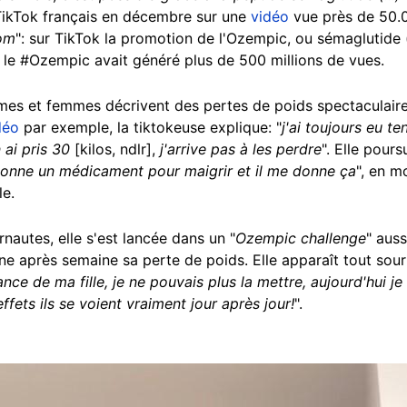
 TikTok français en décembre sur une
vidéo
vue près de 50.0
nom
": sur TikTok la promotion de l'Ozempic, ou sémaglutide
r, le #Ozempic avait généré plus de 500 millions de vues.
es et femmes décrivent des pertes de poids spectaculaires
déo
par exemple, la tiktokeuse explique: "
j'ai toujours eu t
ai pris 30
[kilos, ndlr],
j'arrive pas à les perdre
". Elle pours
donne un médicament pour maigrir et il me donne ça
", en m
le.
autes, elle s'est lancée dans un "
Ozempic challenge
" aus
e après semaine sa perte de poids. Elle apparaît tout sour
ance de ma fille, je ne pouvais plus la mettre, aujourd'hui j
ffets ils se voient vraiment jour après jour!
".