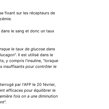
e fixant sur les récepteurs de
ycémie.
 dans le sang et donc un taux
lorsque le taux de glucose dans
 glucagon
". Il est utilisé dans le
ts
, y compris l'
insuline
, "
lorsque
 insuffisants pour contrôler le
nterrogé par l'AFP le 20 février,
t efficaces pour équilibrer le
remière fois on a une diminution
ent
".