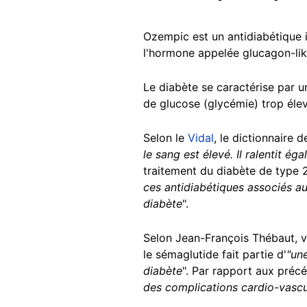
Ozempic est un antidiabétique i
l'hormone appelée glucagon-like
Le diabète se caractérise par 
de glucose (glycémie) trop élev
Selon le
Vidal
, le dictionnaire
le sang est élevé. Il ralentit 
traitement du
diabète
de type 2
ces antidiabétiques associés au
diabète
".
Selon Jean-François Thébaut, v
le sémaglutide fait partie d'
"un
diabète
". Par rapport aux préc
des complications cardio-vascula