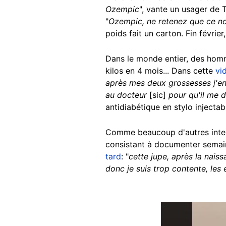
Ozempic
", vante un usager de
"
Ozempic, ne retenez que ce 
poids fait un carton. Fin févrie
Dans le monde entier, des homm
kilos en 4 mois... Dans cette
vi
après mes deux grossesses j'en 
au docteur
[sic]
pour qu'il me 
antidiabétique en stylo injectab
Comme beaucoup d'autres intern
consistant à documenter semain
tard
: "
cette jupe, après la naiss
donc je suis trop contente, les e
Image