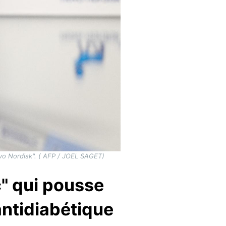
Novo Nordisk". ( AFP / JOEL SAGET)
c" qui pousse
antidiabétique