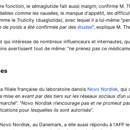
e fonction, le sémaglutide fait aussi maigrir, confirme M. T
éables comme les nausées, le manque d'appétit, les difficul
me le Trulicity (duaglutide), avec lequel il a lui-même "
per
te de poids a été confirmée par des
études
", explique M. Th
nt qui intéresse de nombreux influenceurs et internautes, 
ains avertissent tout de même: "
ne prenez pas ce médicamen
ées
 la filiale française du laboratoire danois
Novo Nordisk
, qui
la mise en avant par des tiers sur les réseaux sociaux d’u
e marché
". "
Novo Nordisk n’encourage pas et ne promeut pas l
ations pour lesquelles ils sont autorisés
".
ovo Nordisk, au Danemark, a elle aussi répondu à l'AFP le 