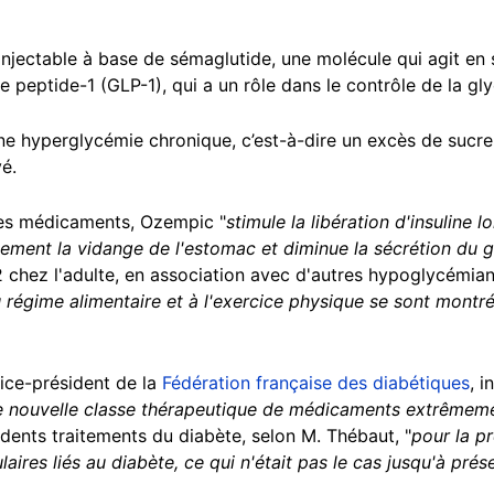
njectable à base de sémaglutide, une molécule qui agit en s
 peptide-1 (GLP-1), qui a un rôle dans le contrôle de la gl
une hyperglycémie chronique, c’est-à-dire un excès de sucre
é.
 des médicaments, Ozempic "
stimule la libération d'insuline 
également la vidange de l'estomac et diminue la sécrétion du
 chez l'adulte, en association avec d'autres
hypoglycémian
 régime alimentaire et à l'exercice physique se sont montrés
ice-président de la
Fédération française des diabétiques
, i
e nouvelle classe thérapeutique de médicaments extrêmemen
édents traitements du diabète, selon M. Thébaut, "
pour la p
ires liés au diabète, ce qui n'était pas le cas jusqu'à prés