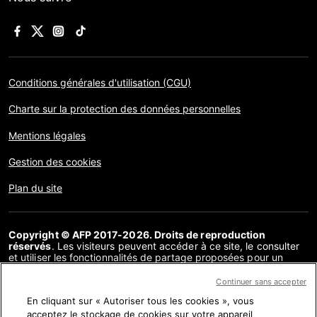
Conditions générales d'utilisation (CGU)
Charte sur la protection des données personnelles
Mentions légales
Gestion des cookies
Plan du site
Copyright © AFP 2017-2026. Droits de reproduction
réservés
. Les visiteurs peuvent accéder à ce site, le consulter
et utiliser les fonctionnalités de partage proposées pour un
usage personnel. Sous cette seule réserve, toute reproduction,
communication au public, distribution de tout ou partie du
Continuer sans accepter
contenu de ce site, par quelque moyen et à quelque fin que ce
En cliquant sur « Autoriser tous les cookies », vous
soit, sans licence spécifique signée avec l’AFP, est interdite. Les
éléments analysés dans le cadre de chaque factuel sont
acceptez le stockage de cookies sur votre appareil