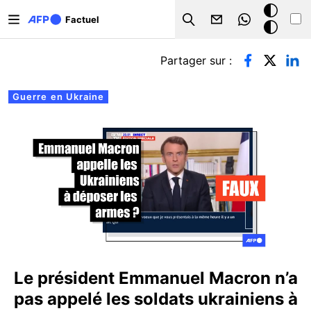
Aller au contenu principal
Mode
Factuel
Search
sombre
Onglets principaux
Partager sur :
Guerre en Ukraine
Le président Emmanuel Macron n’a
pas appelé les soldats ukrainiens à