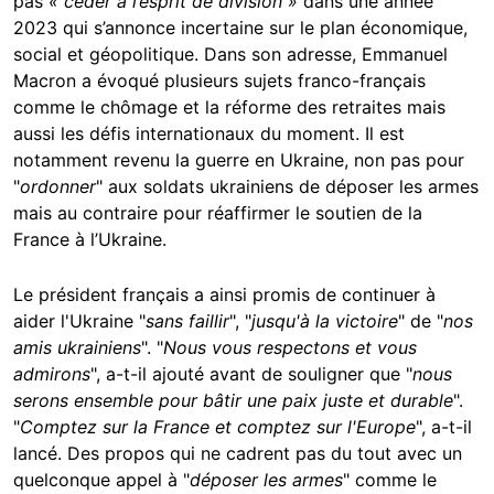
pas
« céder à l’esprit de division »
dans une année
2023 qui s’annonce incertaine sur le plan économique,
social et géopolitique. Dans son adresse, Emmanuel
Macron a évoqué plusieurs sujets franco-français
comme le chômage et la réforme des retraites mais
aussi les défis internationaux du moment. Il est
notamment revenu la guerre en Ukraine, non pas pour
"
ordonner
" aux soldats ukrainiens de déposer les armes
mais au contraire pour réaffirmer le soutien de la
France à l’Ukraine.
Le président français a ainsi promis de continuer à
aider l'Ukraine "
sans faillir
", "
jusqu'à la victoire
" de "
nos
amis ukrainiens
". "
Nous vous respectons et vous
admirons
", a-t-il ajouté avant de souligner que "
nous
serons ensemble pour bâtir une paix juste et durable
".
"
Comptez sur la France et comptez sur l'Europe
", a-t-il
lancé. Des propos qui ne cadrent pas du tout avec un
quelconque appel à "
déposer les armes
" comme le