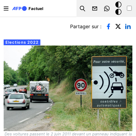
Aller au contenu principal
Mode
Factuel
Search
sombre
Onglets principaux
Partager sur :
Elections 2022
Des voitures passent le 2 juin 2011 devant un panneau indiquant la