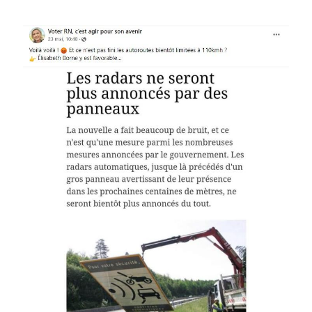
Image