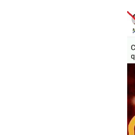
Image