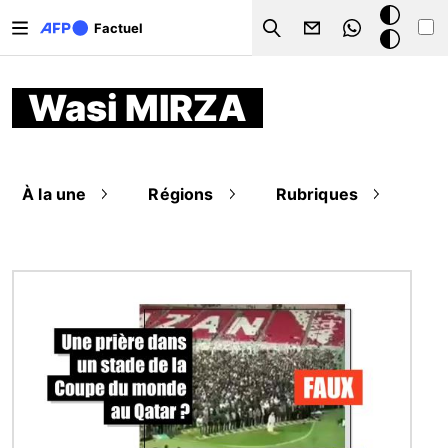
Aller au contenu principal
Mode
Factuel
Search
sombre
Wasi MIRZA
À la une
Régions
Rubriques
Image