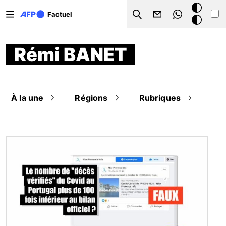
Aller au contenu principal
Mode
Factuel
Search
sombre
Rémi BANET
À la une
Régions
Rubriques
Image