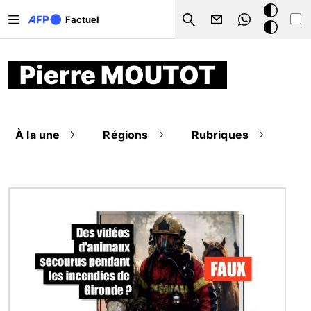
Aller au contenu principal
Mode
Factuel
Search
sombre
Pierre MOUTOT
À la une
Régions
Rubriques
Image